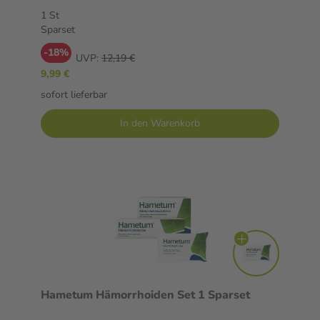
1 St
Sparset
-18%
UVP:
12,19 €
9,99 €
sofort lieferbar
In den Warenkorb
Hametum Hämorrhoiden Set 1 Sparset