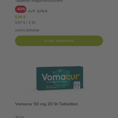
Tabletten magensaftresistent
-83%
AVP:
5,75 €
0,95 €
0,07 € / 1 St
sofort lieferbar
In den Warenkorb
Vomacur 50 mg 20 St Tabletten
20 St