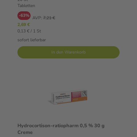
Tabletten
-63%
AVP:
7,21 €
2,69 €
0,13 € / 1 St
sofort lieferbar
In den Warenkorb
Hydrocortison-ratiopharm 0,5 % 30 g
Creme