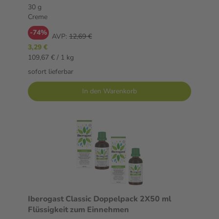
30 g
Creme
-74%
AVP:
12,69 €
3,29 €
109,67 € / 1 kg
sofort lieferbar
In den Warenkorb
Iberogast Classic Doppelpack 2X50 ml
Flüssigkeit zum Einnehmen