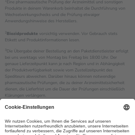
1
Eine pharmazeutische Prüfung der Arzneimittel und sonstigen
Produkte in deinem Warenkorb beinhaltet die Durchführung von
Wechselwirkungschecks und die Prüfung etwaiger
Anwendungshinweise des Herstellers.
2
Biozidprodukte
vorsichtig verwenden. Vor Gebrauch stets
Etikett und Produktinformationen lesen.
3
Die Übergabe deiner Bestellung an den Paketdienstleister erfolgt
bei uns werktags von Montag bis Freitag bis 18:00 Uhr. Der
genaue Lieferzeitpunkt kann je nach Region und in Abhängigkeit
der Produktverfügbarkeit sowie vom Zustellzeitpunkt des
Spediteurs abweichen. Darüber hinaus können notwendige
pharmazeutische Prüfungen, die zu deiner Arzneimittelsicherheit
dienen, die Lieferfrist um die Dauer der Prüfungen einschließlich
Klärungen verlängern.
4
Für verschreibungspflichtige Medikamente stellt der Arzt ein
Rezept aus und der Patient erhält sie in der Apotheke. Die
gesetzliche Krankenversicherung übernimmt in der Regel die
Kosten dafür, der Versicherte trägt einen Teil davon als Zuzahlung
mit.