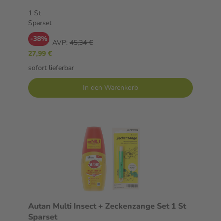
1 St
Sparset
-38%
AVP:
45,34 €
27,99 €
sofort lieferbar
In den Warenkorb
Autan Multi Insect + Zeckenzange Set 1 St
Sparset