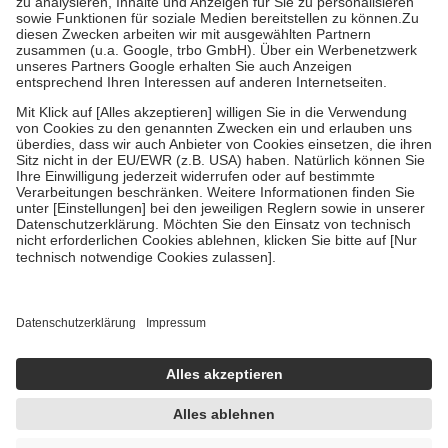
Grundsätzlich leisten Mitglieder Zuzahlungen in Höhe von zehn
Prozent des Abgabepreises,
mindestens
jedoch
fünf Euro
und
höchstens zehn Euro.
Es sind jedoch nie mehr als die
tatsächlichen Kosten der Leistung zu entrichten.
Diese Regeln gelten grundsätzlich auch für Online-Apotheken.
Bei Heilmitteln und häuslicher Krankenpflege beträgt die
Zuzahlung zehn Prozent der Kosten sowie zehn Euro je
Verordnung.
Um das Engagement der Versicherten für ihre eigene Gesundheit
zu stärken und die besondere Stellung der Familie zu unterstützen,
fallen
keine Zuzahlungen
an bei:
• Kindern und Jugendlichen bis zum vollendeten 18. Lebensjahr
mit Ausnahme der Fahrkosten
• Untersuchungen zur Vorsorge und Früherkennung, die von der
GKV getragen werden
• empfohlenen Schutzimpfungen
• Harn- und Blutteststreifen
Wir nutzen Trusted Shops als unabhängigen Dienstleister für die
Einholung von Bewertungen. Trusted Shops hat Maßnahmen
getroffen, um sicherzustellen, dass es sich um echte Bewertungen
handelt. Mehr Informationen findest du hier: