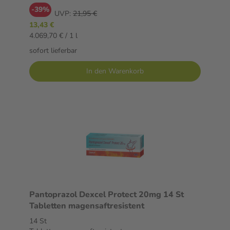
-39%
UVP:
21,95 €
13,43 €
4.069,70 € / 1 l
sofort lieferbar
In den Warenkorb
Pantoprazol Dexcel Protect 20mg 14 St
Tabletten magensaftresistent
14 St