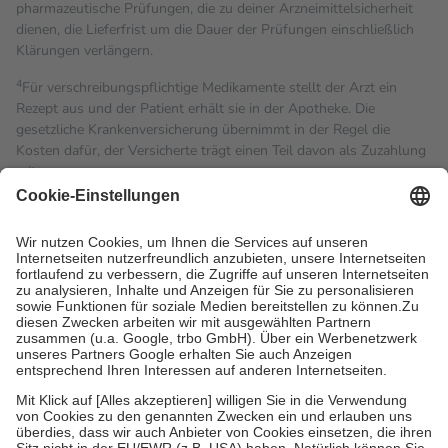
pharmazeutische Prüfungen, die zu deiner Arzneimittelsicherheit
dienen, die Lieferfrist um die Dauer der Prüfungen einschließlich
Klärungen verlängern.
4
Für verschreibungspflichtige Medikamente stellt der Arzt ein
Rezept aus und der Patient erhält sie in der Apotheke. Die
gesetzliche Krankenversicherung übernimmt in der Regel die
Kosten dafür, der Versicherte trägt einen Teil davon als Zuzahlung
mit.
Grundsätzlich leisten Mitglieder Zuzahlungen in Höhe von zehn
Prozent des Abgabepreises,
mindestens
jedoch
fünf Euro
und
höchstens zehn Euro.
Es sind jedoch nie mehr als die
tatsächlichen Kosten der Leistung zu entrichten.
Diese Regeln gelten grundsätzlich auch für Online-Apotheken.
Bei Heilmitteln und häuslicher Krankenpflege beträgt die
Zuzahlung zehn Prozent der Kosten sowie zehn Euro je
Verordnung.
Um das Engagement der Versicherten für ihre eigene Gesundheit
zu stärken und die besondere Stellung der Familie zu unterstützen,
fallen
keine Zuzahlungen
an bei:
• Kindern und Jugendlichen bis zum vollendeten 18. Lebensjahr
mit Ausnahme der Fahrkosten