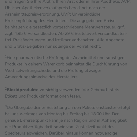
und fragen Sie Ihre Ärztin, Ihren Arzt oder in Ihrer Apotheke. AVP:
Üblicher Apothekenverkaufspreis berechnet nach der
Arzneimittelpreisverordnung. UVP: Unverbindliche
Preisempfehlung des Herstellers. Die angegebenen Preise
beinhalten die gesetzlich vorgeschriebene Mehrwertsteuer, ggf.
zzgl. 4,95 € Versandkosten. Ab 29 € Bestell­wert versand­kosten­
frei. Preisänderungen und Irrtümer vorbehalten. Alle Angebote
und Gratis-Beigaben nur solange der Vorrat reicht.
1
Eine pharmazeutische Prüfung der Arzneimittel und sonstigen
Produkte in deinem Warenkorb beinhaltet die Durchführung von
Wechselwirkungschecks und die Prüfung etwaiger
Anwendungshinweise des Herstellers.
2
Biozidprodukte
vorsichtig verwenden. Vor Gebrauch stets
Etikett und Produktinformationen lesen.
3
Die Übergabe deiner Bestellung an den Paketdienstleister erfolgt
bei uns werktags von Montag bis Freitag bis 18:00 Uhr. Der
genaue Lieferzeitpunkt kann je nach Region und in Abhängigkeit
der Produktverfügbarkeit sowie vom Zustellzeitpunkt des
Spediteurs abweichen. Darüber hinaus können notwendige