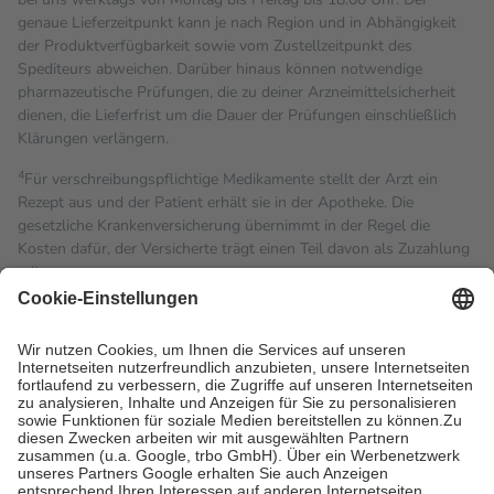
genaue Lieferzeitpunkt kann je nach Region und in Abhängigkeit
der Produktverfügbarkeit sowie vom Zustellzeitpunkt des
Spediteurs abweichen. Darüber hinaus können notwendige
pharmazeutische Prüfungen, die zu deiner Arzneimittelsicherheit
dienen, die Lieferfrist um die Dauer der Prüfungen einschließlich
Klärungen verlängern.
4
Für verschreibungspflichtige Medikamente stellt der Arzt ein
Rezept aus und der Patient erhält sie in der Apotheke. Die
gesetzliche Krankenversicherung übernimmt in der Regel die
Kosten dafür, der Versicherte trägt einen Teil davon als Zuzahlung
mit.
Grundsätzlich leisten Mitglieder Zuzahlungen in Höhe von zehn
Prozent des Abgabepreises,
mindestens
jedoch
fünf Euro
und
höchstens zehn Euro.
Es sind jedoch nie mehr als die
tatsächlichen Kosten der Leistung zu entrichten.
Diese Regeln gelten grundsätzlich auch für Online-Apotheken.
Bei Heilmitteln und häuslicher Krankenpflege beträgt die
Zuzahlung zehn Prozent der Kosten sowie zehn Euro je
Verordnung.
Um das Engagement der Versicherten für ihre eigene Gesundheit