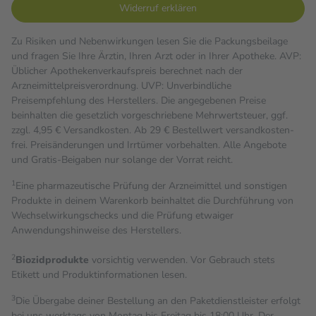
Widerruf erklären
Zu Risiken und Nebenwirkungen lesen Sie die Packungsbeilage
und fragen Sie Ihre Ärztin, Ihren Arzt oder in Ihrer Apotheke. AVP:
Üblicher Apothekenverkaufspreis berechnet nach der
Arzneimittelpreisverordnung. UVP: Unverbindliche
Preisempfehlung des Herstellers. Die angegebenen Preise
beinhalten die gesetzlich vorgeschriebene Mehrwertsteuer, ggf.
zzgl. 4,95 € Versandkosten. Ab 29 € Bestell­wert versand­kosten­
frei. Preisänderungen und Irrtümer vorbehalten. Alle Angebote
und Gratis-Beigaben nur solange der Vorrat reicht.
1
Eine pharmazeutische Prüfung der Arzneimittel und sonstigen
Produkte in deinem Warenkorb beinhaltet die Durchführung von
Wechselwirkungschecks und die Prüfung etwaiger
Anwendungshinweise des Herstellers.
2
Biozidprodukte
vorsichtig verwenden. Vor Gebrauch stets
Etikett und Produktinformationen lesen.
3
Die Übergabe deiner Bestellung an den Paketdienstleister erfolgt
bei uns werktags von Montag bis Freitag bis 18:00 Uhr. Der