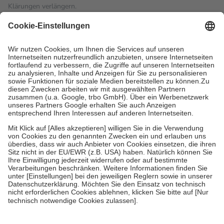
Klärungen verlängern.
4
Für verschreibungspflichtige Medikamente stellt der Arzt ein
Rezept aus und der Patient erhält sie in der Apotheke. Die
gesetzliche Krankenversicherung übernimmt in der Regel die
Kosten dafür, der Versicherte trägt einen Teil davon als Zuzahlung
mit.
Grundsätzlich leisten Mitglieder Zuzahlungen in Höhe von zehn
Prozent des Abgabepreises,
mindestens
jedoch
fünf Euro
und
höchstens zehn Euro.
Es sind jedoch nie mehr als die
tatsächlichen Kosten der Leistung zu entrichten.
Diese Regeln gelten grundsätzlich auch für Online-Apotheken.
Bei Heilmitteln und häuslicher Krankenpflege beträgt die
Zuzahlung zehn Prozent der Kosten sowie zehn Euro je
Verordnung.
Um das Engagement der Versicherten für ihre eigene Gesundheit
zu stärken und die besondere Stellung der Familie zu unterstützen,
fallen
keine Zuzahlungen
an bei:
• Kindern und Jugendlichen bis zum vollendeten 18. Lebensjahr
mit Ausnahme der Fahrkosten
• Untersuchungen zur Vorsorge und Früherkennung, die von der