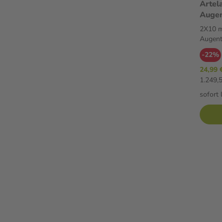
Artel
Augen
Augen
2X10 
Augent
-22%
24,99 
1.249,5
sofort 