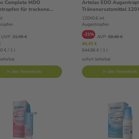
ac Complete MDO
Artelac EDO Augentrop
tropfen für trockene
Tränenersatzmittel 120
 2X10 ml Augentropfen
Augentropfen
ml
120X0.6 ml
ropfen
Augentropfen
-21%
UVP:
31,95 €
AVP:
58,46 €
€
46,43 €
0 € / 1 l
644,86 € / 1 l
lieferbar
sofort lieferbar
In den Warenkorb
In den Warenkorb