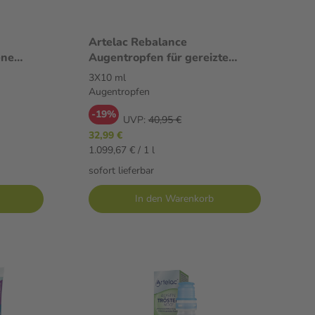
Artelac Rebalance
ene
Augentropfen für gereizte
fen
trockene Augen 3X10 ml
3X10 ml
Augentropfen
Augentropfen
-19%
UVP:
40,95 €
32,99 €
1.099,67 € / 1 l
sofort lieferbar
In den Warenkorb