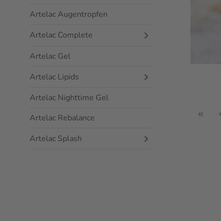
Artelac Augentropfen
Artelac Complete
Artelac Gel
Artelac Lipids
Artelac Nighttime Gel
Artelac Rebalance
Artelac Splash