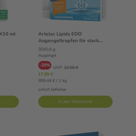
3X10 ml
Artelac Lipids EDO
Augengeltropfen für stark
tränende Augen 30X0.6 g
30X0.6 g
Augengel
Augengel
-20%
UVP:
22,50 €
17,99 €
999,44 € / 1 kg
sofort lieferbar
In den Warenkorb