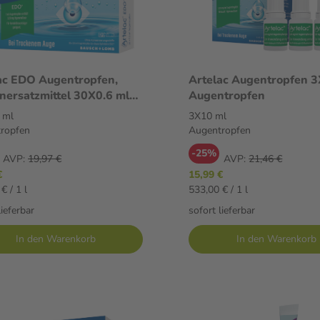
ac EDO Augentropfen,
Artelac Augentropfen 
nersatzmittel 30X0.6 ml
Augentropfen
tropfen
 ml
3X10 ml
ropfen
Augentropfen
-25%
AVP:
19,97 €
AVP:
21,46 €
€
15,99 €
€ / 1 l
533,00 € / 1 l
lieferbar
sofort lieferbar
In den Warenkorb
In den Warenkorb