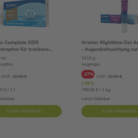
ac Complete EDO
Artelac Nighttime Gel 
tropfen für trockene
- Augenbefeuchtung zu
 10X0.5 ml Augentropfen
1X10 g Augengel
 ml
1X10 g
ropfen
Augengel
-27%
UVP:
10,50 €
UVP:
10,95 €
7,99 €
0 € / 1 l
799,00 € / 1 kg
lieferbar
sofort lieferbar
In den Warenkorb
In den Warenkorb