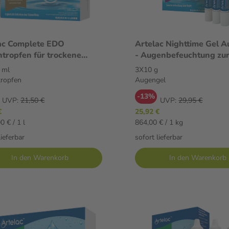
ac Complete EDO
Artelac Nighttime Gel 
tropfen für trockene
- Augenbefeuchtung zu
 30X0.5 ml Augentropfen
3X10 g Augengel
 ml
3X10 g
ropfen
Augengel
-13%
UVP:
21,50 €
UVP:
29,95 €
€
25,92 €
0 € / 1 l
864,00 € / 1 kg
lieferbar
sofort lieferbar
In den Warenkorb
In den Warenkorb