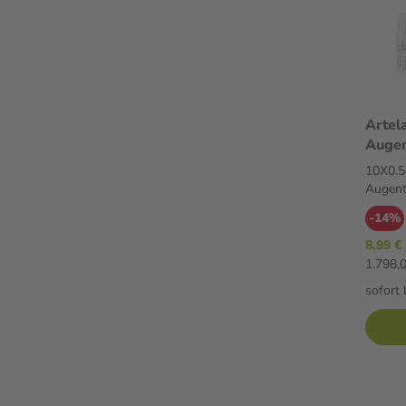
Artel
Augen
Augen
10X0.5
Augent
-14%
8,99 €
1.798,0
sofort 