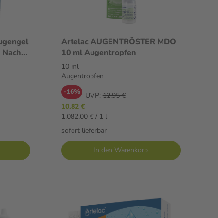
Augengel
Artelac AUGENTRÖSTER MDO
r Nacht
10 ml Augentropfen
10 ml
Augentropfen
-16%
UVP:
12,95 €
10,82 €
1.082,00 € / 1 l
sofort lieferbar
In den Warenkorb