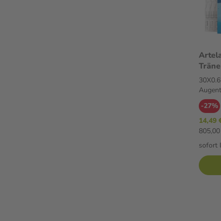
Artel
Träne
Augen
30X0.6
Augent
-27%
14,49 
805,00 
sofort 