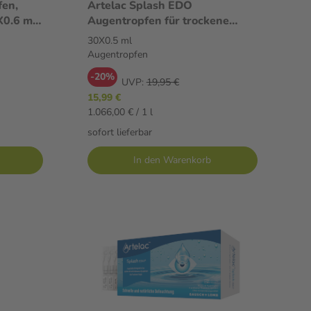
fen,
Artelac Splash EDO
X0.6 ml
Augentropfen für trockene
Augen 30X0.5 ml Augentropfen
30X0.5 ml
Augentropfen
-20%
UVP:
19,95 €
15,99 €
1.066,00 € / 1 l
sofort lieferbar
In den Warenkorb