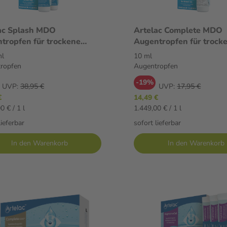
ac Splash MDO
Artelac Complete MDO
tropfen für trockene
Augentropfen für trock
 2X15 ml Augentropfen
Augen 10 ml Augentrop
ml
10 ml
ropfen
Augentropfen
-19%
UVP:
38,95 €
UVP:
17,95 €
€
14,49 €
0 € / 1 l
1.449,00 € / 1 l
lieferbar
sofort lieferbar
In den Warenkorb
In den Warenkorb