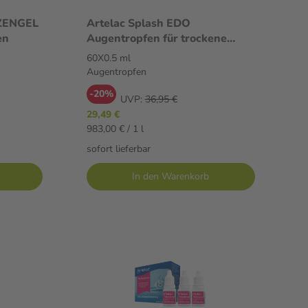
ZENGEL
Artelac Splash EDO
en
Augentropfen für trockene
Augen 60X0.5 ml Augentropfen
60X0.5 ml
Augentropfen
-20%
UVP:
36,95 €
29,49 €
983,00 € / 1 l
sofort lieferbar
In den Warenkorb