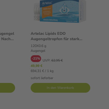
Augengel
Artelac Lipids EDO
r Nacht
Augengeltropfen für stark
tränende Augen 120X0.6 g
120X0.6 g
Augengel
Augengel
-21%
UVP:
62,95 €
49,99 €
694,31 € / 1 kg
sofort lieferbar
In den Warenkorb