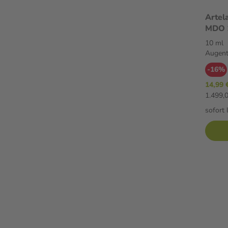
Arte
MDO 1
10 ml
Augent
-16%
14,99 
1.499,0
sofort 