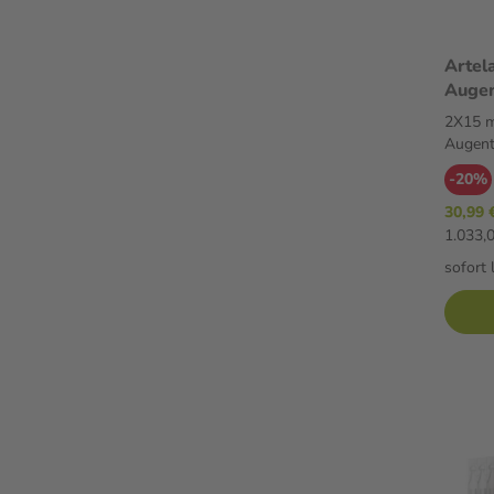
Artel
Augen
Augen
2X15 
Augent
-20%
30,99 
1.033,0
sofort 