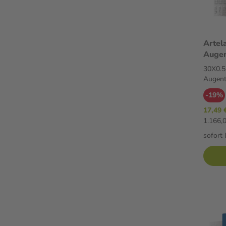
Artel
Augen
Augen
30X0.5
Augent
-19%
17,49 
1.166,0
sofort 