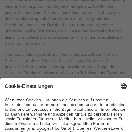
Die Übergabe deiner Bestellung an den Paketdienstleister erfolgt
bei uns werktags von Montag bis Freitag bis 18:00 Uhr. Der
genaue Lieferzeitpunkt kann je nach Region und in Abhängigkeit
der Produktverfügbarkeit sowie vom Zustellzeitpunkt des
Spediteurs abweichen. Darüber hinaus können notwendige
pharmazeutische Prüfungen, die zu deiner Arzneimittelsicherheit
dienen, die Lieferfrist um die Dauer der Prüfungen einschließlich
Klärungen verlängern.
4
Für verschreibungspflichtige Medikamente stellt der Arzt ein
Rezept aus und der Patient erhält sie in der Apotheke. Die
gesetzliche Krankenversicherung übernimmt in der Regel die
Kosten dafür, der Versicherte trägt einen Teil davon als Zuzahlung
mit.
Grundsätzlich leisten Mitglieder Zuzahlungen in Höhe von zehn
Prozent des Abgabepreises,
mindestens
jedoch
fünf Euro
und
höchstens zehn Euro.
Es sind jedoch nie mehr als die
tatsächlichen Kosten der Leistung zu entrichten.
Diese Regeln gelten grundsätzlich auch für Online-Apotheken.
Bei Heilmitteln und häuslicher Krankenpflege beträgt die
Zuzahlung zehn Prozent der Kosten sowie zehn Euro je
Verordnung.