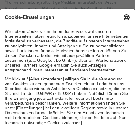
4
Für verschreibungspflichtige Medikamente stellt der Arzt ein
Rezept aus und der Patient erhält sie in der Apotheke. Die
gesetzliche Krankenversicherung übernimmt in der Regel die
Kosten dafür, der Versicherte trägt einen Teil davon als Zuzahlung
mit.
Grundsätzlich leisten Mitglieder Zuzahlungen in Höhe von zehn
Prozent des Abgabepreises,
mindestens
jedoch
fünf Euro
und
höchstens zehn Euro.
Es sind jedoch nie mehr als die
tatsächlichen Kosten der Leistung zu entrichten.
Diese Regeln gelten grundsätzlich auch für Online-Apotheken.
Bei Heilmitteln und häuslicher Krankenpflege beträgt die
Zuzahlung zehn Prozent der Kosten sowie zehn Euro je
Verordnung.
Um das Engagement der Versicherten für ihre eigene Gesundheit
zu stärken und die besondere Stellung der Familie zu unterstützen,
fallen
keine Zuzahlungen
an bei:
• Kindern und Jugendlichen bis zum vollendeten 18. Lebensjahr
mit Ausnahme der Fahrkosten
• Untersuchungen zur Vorsorge und Früherkennung, die von der
GKV getragen werden
• empfohlenen Schutzimpfungen