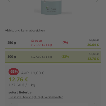
Abbildung kann abweichen
33,00 €
Spartipp
250 g
-7%
30,64 €
(122,56 € / 1 kg)
19,00 €
100 g
-33%
(127,60 € / 1 kg)
12,76 €
-33%
AVP:
19,00 €
12,76 €
127,60 € / 1 kg
sofort lieferbar
Preise inkl. MwSt. ggf. zzgl. Versandkosten