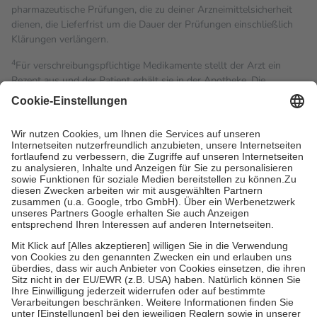
pharmazeutische Prüfungen, die zu deiner Arzneimittelsicherheit
dienen, die Lieferfrist um die Dauer der Prüfungen einschließlich
Klärungen verlängern.
4
Für verschreibungspflichtige Medikamente stellt der Arzt ein
Rezept aus und der Patient erhält sie in der Apotheke. Die
gesetzliche Krankenversicherung übernimmt in der Regel die
Kosten dafür, der Versicherte trägt einen Teil davon als Zuzahlung
mit.
Grundsätzlich leisten Mitglieder Zuzahlungen in Höhe von zehn
Prozent des Abgabepreises,
mindestens
jedoch
fünf Euro
und
höchstens zehn Euro.
Es sind jedoch nie mehr als die
tatsächlichen Kosten der Leistung zu entrichten.
Diese Regeln gelten grundsätzlich auch für Online-Apotheken.
Bei Heilmitteln und häuslicher Krankenpflege beträgt die
Zuzahlung zehn Prozent der Kosten sowie zehn Euro je
Verordnung.
Um das Engagement der Versicherten für ihre eigene Gesundheit
zu stärken und die besondere Stellung der Familie zu unterstützen,
fallen
keine Zuzahlungen
an bei:
• Kindern und Jugendlichen bis zum vollendeten 18. Lebensjahr