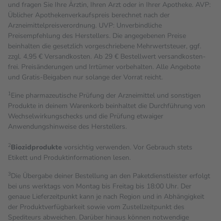
und fragen Sie Ihre Ärztin, Ihren Arzt oder in Ihrer Apotheke. AVP:
Üblicher Apothekenverkaufspreis berechnet nach der
Arzneimittelpreisverordnung. UVP: Unverbindliche
Preisempfehlung des Herstellers. Die angegebenen Preise
beinhalten die gesetzlich vorgeschriebene Mehrwertsteuer, ggf.
zzgl. 4,95 € Versandkosten. Ab 29 € Bestell­wert versand­kosten­
frei. Preisänderungen und Irrtümer vorbehalten. Alle Angebote
und Gratis-Beigaben nur solange der Vorrat reicht.
1
Eine pharmazeutische Prüfung der Arzneimittel und sonstigen
Produkte in deinem Warenkorb beinhaltet die Durchführung von
Wechselwirkungschecks und die Prüfung etwaiger
Anwendungshinweise des Herstellers.
2
Biozidprodukte
vorsichtig verwenden. Vor Gebrauch stets
Etikett und Produktinformationen lesen.
3
Die Übergabe deiner Bestellung an den Paketdienstleister erfolgt
bei uns werktags von Montag bis Freitag bis 18:00 Uhr. Der
genaue Lieferzeitpunkt kann je nach Region und in Abhängigkeit
der Produktverfügbarkeit sowie vom Zustellzeitpunkt des
Spediteurs abweichen. Darüber hinaus können notwendige