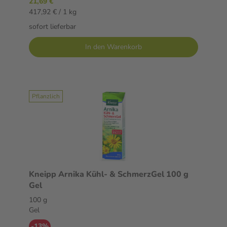
21,69 €
417,92 € / 1 kg
sofort lieferbar
In den Warenkorb
Pflanzlich
Kneipp Arnika Kühl- & SchmerzGel 100 g
Gel
100 g
Gel
-13%