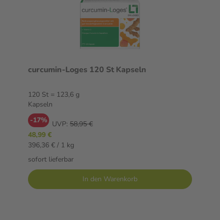
curcumin-Loges 120 St Kapseln
120 St = 123,6 g
Kapseln
-17%
UVP:
58,95 €
48,99 €
396,36 € / 1 kg
sofort lieferbar
In den Warenkorb