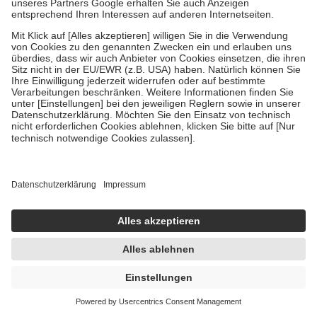
226,33 € / 1 kg
sofort lieferbar
In den Warenkorb
Vegan
Basica Compact 360 St Tabletten
360 St = 150 g
Tabletten
-20%
UVP:
42,60 €