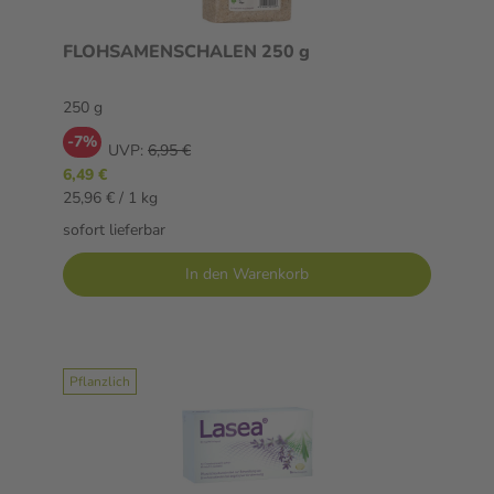
FLOHSAMENSCHALEN 250 g
250 g
-7%
UVP:
6,95 €
6,49 €
25,96 € / 1 kg
sofort lieferbar
In den Warenkorb
Pflanzlich