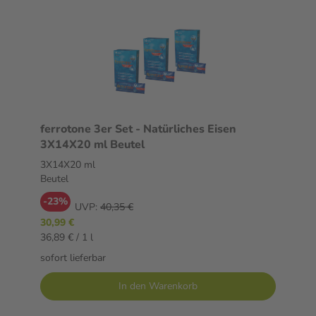
ferrotone 3er Set - Natürliches Eisen
3X14X20 ml Beutel
3X14X20 ml
Beutel
-23%
UVP:
40,35 €
30,99 €
36,89 € / 1 l
sofort lieferbar
In den Warenkorb