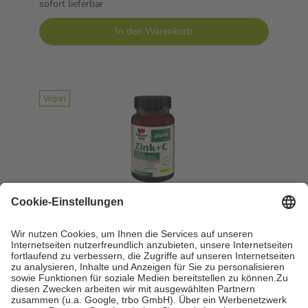
sofort lieferbar
In den Warenkorb
Vegan
Doppelherz pure Zink + C 60 St Kapseln
60 St = 30 g
Kapseln
-15%
UVP:
7,95 €
6,79 €