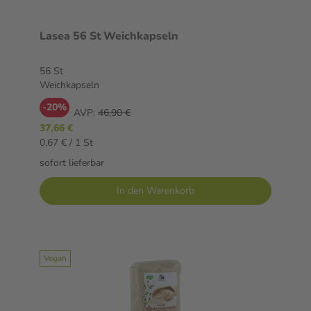
Lasea 56 St Weichkapseln
56 St
Weichkapseln
-20%
AVP:
46,90 €
37,66 €
0,67 € / 1 St
sofort lieferbar
In den Warenkorb
Vegan