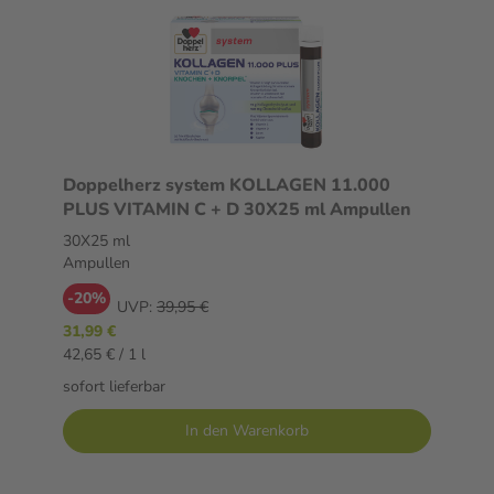
Doppelherz system KOLLAGEN 11.000
PLUS VITAMIN C + D 30X25 ml Ampullen
30X25 ml
Ampullen
-20%
UVP:
39,95 €
31,99 €
42,65 € / 1 l
sofort lieferbar
In den Warenkorb