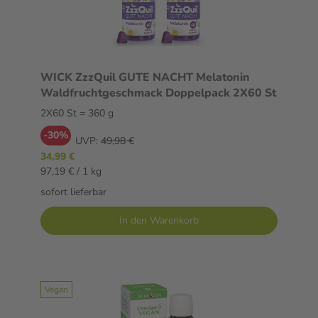
WICK ZzzQuil GUTE NACHT Melatonin
Waldfruchtgeschmack Doppelpack 2X60 St
2X60 St = 360 g
-30%
UVP:
49,98 €
34,99 €
97,19 € / 1 kg
sofort lieferbar
In den Warenkorb
Vegan