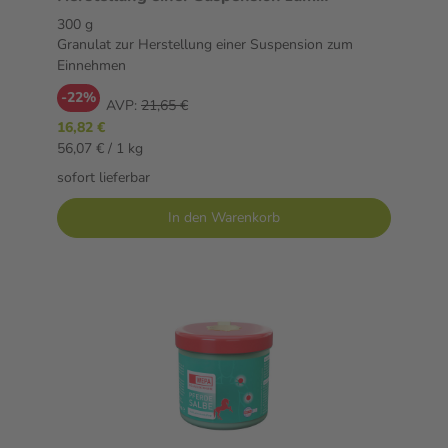
Einnehmen
300 g
Granulat zur Herstellung einer Suspension zum
Einnehmen
-22%
AVP:
21,65 €
16,82 €
56,07 € / 1 kg
sofort lieferbar
In den Warenkorb