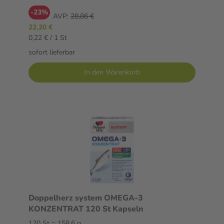
-23%
AVP:
28,86 €
22,20 €
0,22 € / 1 St
sofort lieferbar
In den Warenkorb
Doppelherz system OMEGA-3
KONZENTRAT 120 St Kapseln
120 St = 158,6 g