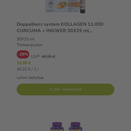
Doppelherz system KOLLAGEN 11.000
CURCUMA + INGWER 30X25 ml
Trinkampullen
30X25 ml
Trinkampullen
-28%
UVP:
46,95 €
33,99 €
45,32 € / 1 l
sofort lieferbar
In den Warenkorb