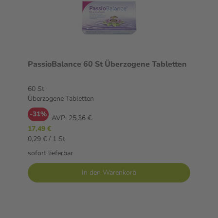
PassioBalance 60 St Überzogene Tabletten
60 St
Überzogene Tabletten
-31%
AVP:
25,36 €
17,49 €
0,29 € / 1 St
sofort lieferbar
In den Warenkorb