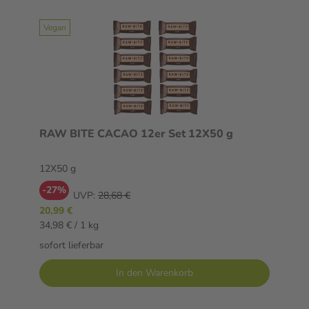
Vegan
RAW BITE CACAO 12er Set 12X50 g
12X50 g
-27%
UVP:
28,68 €
20,99 €
34,98 € / 1 kg
sofort lieferbar
In den Warenkorb