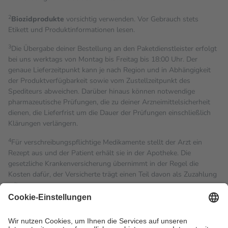
2
Biozidprodukte
vorsichtig verwenden. Vor Gebrauch stets
Etikett und Produktinformationen lesen.
3
Die Übergabe deiner Bestellung an den Paketdienstleister erfolgt
bei uns werktags von Montag bis Freitag bis 18:00 Uhr. Der
genaue Lieferzeitpunkt kann je nach Region und in Abhängigkeit
der Produktverfügbarkeit sowie vom Zustellzeitpunkt des
Spediteurs abweichen. Darüber hinaus können notwendige
pharmazeutische Prüfungen, die zu deiner Arzneimittelsicherheit
dienen, die Lieferfrist um die Dauer der Prüfungen einschließlich
Klärungen verlängern.
4
Für verschreibungspflichtige Medikamente stellt der Arzt ein
Rezept aus und der Patient erhält sie in der Apotheke. Die
gesetzliche Krankenversicherung übernimmt in der Regel die
Kosten dafür, der Versicherte trägt einen Teil davon als Zuzahlung
mit.
Grundsätzlich leisten Mitglieder Zuzahlungen in Höhe von zehn
Prozent des Abgabepreises,
mindestens
jedoch
fünf Euro
und
höchstens zehn Euro.
Es sind jedoch nie mehr als die
tatsächlichen Kosten der Leistung zu entrichten.