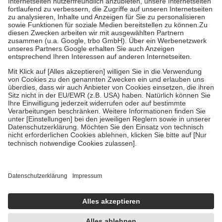
Diese Regeln gelten grundsätzlich auch für Online-Apotheken.
Bei Heilmitteln und häuslicher Krankenpflege beträgt die
Zuzahlung zehn Prozent der Kosten sowie zehn Euro je
Verordnung.
Um das Engagement der Versicherten für ihre eigene Gesundheit
zu stärken und die besondere Stellung der Familie zu unterstützen,
fallen
keine Zuzahlungen
an bei:
• Kindern und Jugendlichen bis zum vollendeten 18. Lebensjahr
mit Ausnahme der Fahrkosten
• Untersuchungen zur Vorsorge und Früherkennung, die von der
GKV getragen werden
• empfohlenen Schutzimpfungen
• Harn- und Blutteststreifen
Wir nutzen Trusted Shops als unabhängigen Dienstleister für die
Einholung von Bewertungen. Trusted Shops hat Maßnahmen
getroffen, um sicherzustellen, dass es sich um echte Bewertungen
handelt. Mehr Informationen findest du hier:
https://help.etrusted.com/hc/de/articles/4419944605341
Einige Bilder und Inhalte wurden unter Zuhilfenahme künstlicher