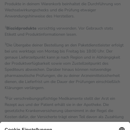
Produkte in deinem Warenkorb beinhaltet die Durchführung von
Wechselwirkungschecks und die Prüfung etwaiger
Anwendungshinweise des Herstellers.
2
Biozidprodukte
vorsichtig verwenden. Vor Gebrauch stets
Etikett und Produktinformationen lesen.
3
Die Übergabe deiner Bestellung an den Paketdienstleister erfolgt
bei uns werktags von Montag bis Freitag bis 18:00 Uhr. Der
genaue Lieferzeitpunkt kann je nach Region und in Abhängigkeit
der Produktverfügbarkeit sowie vom Zustellzeitpunkt des
Spediteurs abweichen. Darüber hinaus können notwendige
pharmazeutische Prüfungen, die zu deiner Arzneimittelsicherheit
dienen, die Lieferfrist um die Dauer der Prüfungen einschließlich
Klärungen verlängern.
4
Für verschreibungspflichtige Medikamente stellt der Arzt ein
Rezept aus und der Patient erhält sie in der Apotheke. Die
gesetzliche Krankenversicherung übernimmt in der Regel die
Kosten dafür, der Versicherte trägt einen Teil davon als Zuzahlung
mit.
Grundsätzlich leisten Mitglieder Zuzahlungen in Höhe von zehn