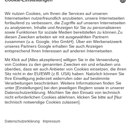
Prozent des Abgabepreises,
mindestens
jedoch
fünf Euro
und
höchstens zehn Euro.
Es sind jedoch nie mehr als die
tatsächlichen Kosten der Leistung zu entrichten.
Diese Regeln gelten grundsätzlich auch für Online-Apotheken.
Bei Heilmitteln und häuslicher Krankenpflege beträgt die
Zuzahlung zehn Prozent der Kosten sowie zehn Euro je
Verordnung.
Um das Engagement der Versicherten für ihre eigene Gesundheit
zu stärken und die besondere Stellung der Familie zu unterstützen,
fallen
keine Zuzahlungen
an bei:
• Kindern und Jugendlichen bis zum vollendeten 18. Lebensjahr
mit Ausnahme der Fahrkosten
• Untersuchungen zur Vorsorge und Früherkennung, die von der
GKV getragen werden
• empfohlenen Schutzimpfungen
• Harn- und Blutteststreifen
Wir nutzen Trusted Shops als unabhängigen Dienstleister für die
Einholung von Bewertungen. Trusted Shops hat Maßnahmen
getroffen, um sicherzustellen, dass es sich um echte Bewertungen
handelt. Mehr Informationen findest du hier: