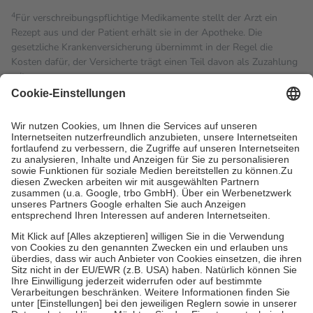
4
Für verschreibungspflichtige Medikamente stellt der Arzt ein
Rezept aus und der Patient erhält sie in der Apotheke. Die
gesetzliche Krankenversicherung übernimmt in der Regel die
Kosten dafür, der Versicherte trägt einen Teil davon als Zuzahlung
mit.
Grundsätzlich leisten Mitglieder Zuzahlungen in Höhe von zehn
Prozent des Abgabepreises,
mindestens
jedoch
fünf Euro
und
höchstens zehn Euro.
Es sind jedoch nie mehr als die
tatsächlichen Kosten der Leistung zu entrichten.
Diese Regeln gelten grundsätzlich auch für Online-Apotheken.
Bei Heilmitteln und häuslicher Krankenpflege beträgt die
Zuzahlung zehn Prozent der Kosten sowie zehn Euro je
Verordnung.
Um das Engagement der Versicherten für ihre eigene Gesundheit
zu stärken und die besondere Stellung der Familie zu unterstützen,
fallen
keine Zuzahlungen
an bei:
• Kindern und Jugendlichen bis zum vollendeten 18. Lebensjahr
mit Ausnahme der Fahrkosten
• Untersuchungen zur Vorsorge und Früherkennung, die von der
GKV getragen werden
• empfohlenen Schutzimpfungen