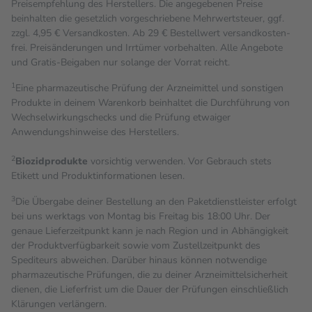
Preisempfehlung des Herstellers. Die angegebenen Preise
beinhalten die gesetzlich vorgeschriebene Mehrwertsteuer, ggf.
zzgl. 4,95 € Versandkosten. Ab 29 € Bestell­wert versand­kosten­
frei. Preisänderungen und Irrtümer vorbehalten. Alle Angebote
und Gratis-Beigaben nur solange der Vorrat reicht.
1
Eine pharmazeutische Prüfung der Arzneimittel und sonstigen
Produkte in deinem Warenkorb beinhaltet die Durchführung von
Wechselwirkungschecks und die Prüfung etwaiger
Anwendungshinweise des Herstellers.
2
Biozidprodukte
vorsichtig verwenden. Vor Gebrauch stets
Etikett und Produktinformationen lesen.
3
Die Übergabe deiner Bestellung an den Paketdienstleister erfolgt
bei uns werktags von Montag bis Freitag bis 18:00 Uhr. Der
genaue Lieferzeitpunkt kann je nach Region und in Abhängigkeit
der Produktverfügbarkeit sowie vom Zustellzeitpunkt des
Spediteurs abweichen. Darüber hinaus können notwendige
pharmazeutische Prüfungen, die zu deiner Arzneimittelsicherheit
dienen, die Lieferfrist um die Dauer der Prüfungen einschließlich
Klärungen verlängern.