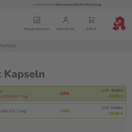
persönliche
pharmazeutische Beratung
Rezept einlösen
Mein Konto
0,00 €
Vorteile
 Kapseln
UVP:
49,95 €
pp
-22%
38,99 €
g (202,65 € / 1 kg)
UVP:
27,95 €
-14%
(260,20 € / 1 kg)
23,99 €