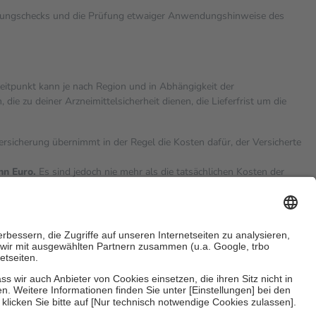
rkungschecks und die Prüfung etwaiger Anwendungshinweise des
zeitpunkt kann je nach Region und in Abhängigkeit der
 zu deiner Arzneimittelsicherheit dienen, die Lieferfrist um die
versicherung übernimmt in der Regel die Kosten dafür, der Versicherte
hn Euro.
Es sind jedoch nie mehr als die tatsächlichen Kosten der
eine Zuzahlungen
an bei: