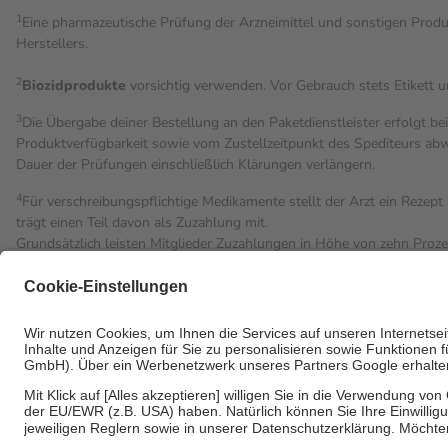
1
Eine pharmazeutische Prüfung der Arzneimittel und sonstigen Pro
Herstellers.
2
Biozidprodukte
vorsichtig verwenden. Vor Gebrauch stets Etikett 
3
Die Übergabe deiner Bestellung an den Paketdienstleister erfolgt be
Produktverfügbarkeit sowie vom Zustellzeitpunkt des Spediteurs abwe
Dauer der Prüfungen einschließlich Klärungen verlängern.
4
Für verschreibungspflichtige Medikamente stellt der Arzt ein Rezept 
trägt einen Teil davon als Zuzahlung mit.
Grundsätzlich leisten Mitglieder Zuzahlungen in Höhe von zehn Proz
Leistung zu entrichten.
Diese Regeln gelten grundsätzlich auch für Online-Apotheken.
Bei Heilmitteln und häuslicher Krankenpflege beträgt die Zuzahlung 
Um das Engagement der Versicherten für ihre eigene Gesundheit zu st
• Kindern und Jugendlichen bis zum vollendeten 18. Lebensjahr mit
• Untersuchungen zur Vorsorge und Früherkennung, die von der GK
• empfohlenen Schutzimpfungen
• Harn- und Blutteststreifen