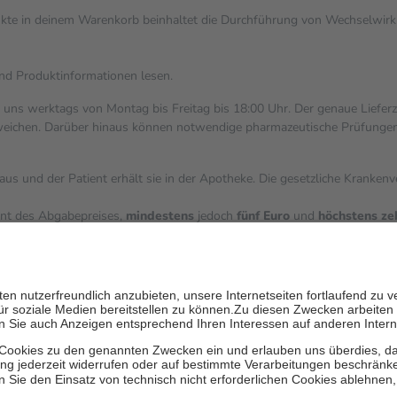
dukte in deinem Warenkorb beinhaltet die Durchführung von Wechselwi
und Produktinformationen lesen.
i uns werktags von Montag bis Freitag bis 18:00 Uhr. Der genaue Liefer
ichen. Darüber hinaus können notwendige pharmazeutische Prüfungen, die
aus und der Patient erhält sie in der Apotheke. Die gesetzliche Kranken
ent des Abgabepreises,
mindestens
jedoch
fünf Euro
und
höchstens ze
zehn Prozent der Kosten sowie zehn Euro je Verordnung.
ärken und die besondere Stellung der Familie zu unterstützen, fallen
k
 Ausnahme der Fahrkosten
V getragen werden