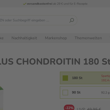
versandkostenfrei
ab 29 € und für E-Rezepte
ke
Nachhaltigkeit
Markenshop
Themenwelten
LUS CHONDROITIN 180 St
Sparti
180 St
192,4 
90 St
92,2 g 
-22%
UVP:
49,95 €