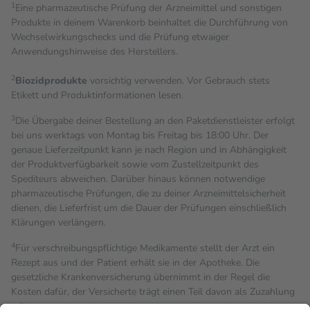
1
Eine pharmazeutische Prüfung der Arzneimittel und sonstigen
Produkte in deinem Warenkorb beinhaltet die Durchführung von
Wechselwirkungschecks und die Prüfung etwaiger
Anwendungshinweise des Herstellers.
2
Biozidprodukte
vorsichtig verwenden. Vor Gebrauch stets
Etikett und Produktinformationen lesen.
3
Die Übergabe deiner Bestellung an den Paketdienstleister erfolgt
bei uns werktags von Montag bis Freitag bis 18:00 Uhr. Der
genaue Lieferzeitpunkt kann je nach Region und in Abhängigkeit
der Produktverfügbarkeit sowie vom Zustellzeitpunkt des
Spediteurs abweichen. Darüber hinaus können notwendige
pharmazeutische Prüfungen, die zu deiner Arzneimittelsicherheit
dienen, die Lieferfrist um die Dauer der Prüfungen einschließlich
Klärungen verlängern.
4
Für verschreibungspflichtige Medikamente stellt der Arzt ein
Rezept aus und der Patient erhält sie in der Apotheke. Die
gesetzliche Krankenversicherung übernimmt in der Regel die
Kosten dafür, der Versicherte trägt einen Teil davon als Zuzahlung
mit.