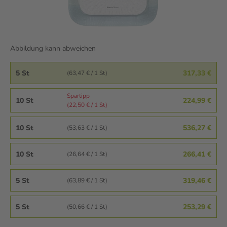
Abbildung kann abweichen
5 St
317,33 €
(63,47 € / 1 St)
Spartipp
10 St
224,99 €
(22,50 € / 1 St)
10 St
536,27 €
(53,63 € / 1 St)
10 St
266,41 €
(26,64 € / 1 St)
5 St
319,46 €
(63,89 € / 1 St)
5 St
253,29 €
(50,66 € / 1 St)