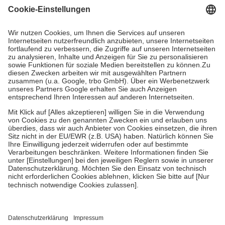
Grundsätzlich leisten Mitglieder Zuzahlungen in Höhe von zehn
Prozent des Abgabepreises,
mindestens
jedoch
fünf Euro
und
höchstens zehn Euro.
Es sind jedoch nie mehr als die
tatsächlichen Kosten der Leistung zu entrichten.
Diese Regeln gelten grundsätzlich auch für Online-Apotheken.
Bei Heilmitteln und häuslicher Krankenpflege beträgt die
Zuzahlung zehn Prozent der Kosten sowie zehn Euro je
Verordnung.
Um das Engagement der Versicherten für ihre eigene Gesundheit
zu stärken und die besondere Stellung der Familie zu unterstützen,
fallen
keine Zuzahlungen
an bei:
• Kindern und Jugendlichen bis zum vollendeten 18. Lebensjahr
mit Ausnahme der Fahrkosten
• Untersuchungen zur Vorsorge und Früherkennung, die von der
GKV getragen werden
• empfohlenen Schutzimpfungen
• Harn- und Blutteststreifen
Wir nutzen Trusted Shops als unabhängigen Dienstleister für die
Einholung von Bewertungen. Trusted Shops hat Maßnahmen
getroffen, um sicherzustellen, dass es sich um echte Bewertungen