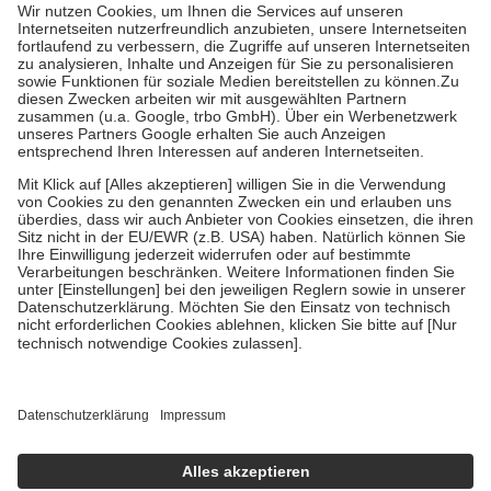
höchstens zehn Euro.
Es sind jedoch nie mehr als die
tatsächlichen Kosten der Leistung zu entrichten.
Diese Regeln gelten grundsätzlich auch für Online-Apotheken.
Bei Heilmitteln und häuslicher Krankenpflege beträgt die
Zuzahlung zehn Prozent der Kosten sowie zehn Euro je
Verordnung.
Um das Engagement der Versicherten für ihre eigene Gesundheit
zu stärken und die besondere Stellung der Familie zu unterstützen,
fallen
keine Zuzahlungen
an bei:
• Kindern und Jugendlichen bis zum vollendeten 18. Lebensjahr
mit Ausnahme der Fahrkosten
• Untersuchungen zur Vorsorge und Früherkennung, die von der
GKV getragen werden
• empfohlenen Schutzimpfungen
• Harn- und Blutteststreifen
Wir nutzen Trusted Shops als unabhängigen Dienstleister für die
Einholung von Bewertungen. Trusted Shops hat Maßnahmen
getroffen, um sicherzustellen, dass es sich um echte Bewertungen
handelt. Mehr Informationen findest du hier:
https://help.etrusted.com/hc/de/articles/4419944605341