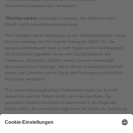
Anwendungshinweise des Herstellers.
2
Biozidprodukte
vorsichtig verwenden. Vor Gebrauch stets
Etikett und Produktinformationen lesen.
3
Die Übergabe deiner Bestellung an den Paketdienstleister erfolgt
bei uns werktags von Montag bis Freitag bis 18:00 Uhr. Der
genaue Lieferzeitpunkt kann je nach Region und in Abhängigkeit
der Produktverfügbarkeit sowie vom Zustellzeitpunkt des
Spediteurs abweichen. Darüber hinaus können notwendige
pharmazeutische Prüfungen, die zu deiner Arzneimittelsicherheit
dienen, die Lieferfrist um die Dauer der Prüfungen einschließlich
Klärungen verlängern.
4
Für verschreibungspflichtige Medikamente stellt der Arzt ein
Rezept aus und der Patient erhält sie in der Apotheke. Die
gesetzliche Krankenversicherung übernimmt in der Regel die
Kosten dafür, der Versicherte trägt einen Teil davon als Zuzahlung
mit.
Grundsätzlich leisten Mitglieder Zuzahlungen in Höhe von zehn
Prozent des Abgabepreises,
mindestens
jedoch
fünf Euro
und