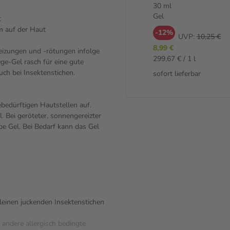
30 ml
Gel
t
lm auf der Haut
-12%
UVP:
10,25 €
8,99 €
eizungen und -rötungen infolge
299,67 € / 1 l
ge-Gel rasch für eine gute
uch bei Insektenstichen.
sofort lieferbar
bedürftigen Hautstellen auf.
 Bei geröteter, sonnengereizter
 Gel. Bei Bedarf kann das Gel
 kleinen juckenden Insektenstichen
 andere allergisch bedingte