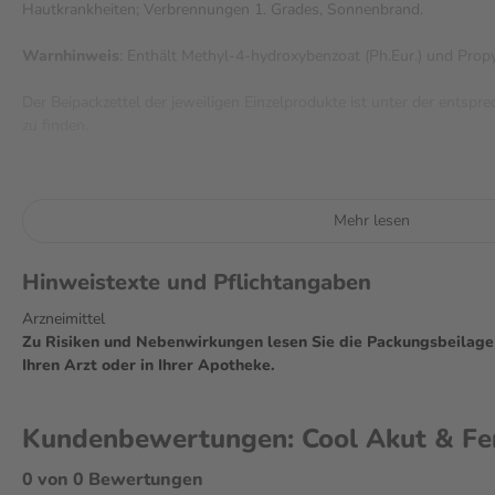
Hautkrankheiten; Verbrennungen 1. Grades, Sonnenbrand.
Warnhinweis
: Enthält Methyl-4-hydroxybenzoat (Ph.Eur.) und Propy
Der Beipackzettel der jeweiligen Einzelprodukte ist unter der ents
zu finden.
Mehr lesen
Hinweistexte und Pflichtangaben
Arzneimittel
Zu Risiken und Nebenwirkungen lesen Sie die Packungsbeilage u
Ihren Arzt oder in Ihrer Apotheke.
Kundenbewertungen: Cool Akut & Feni
0 von 0 Bewertungen