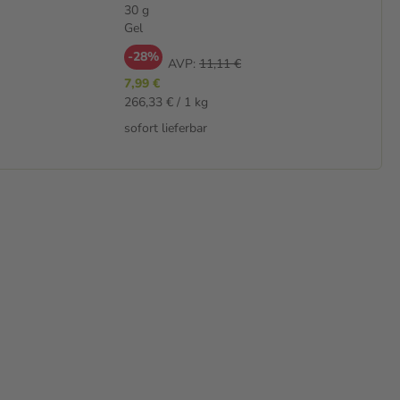
30 g
Gel
-28%
AVP:
11,11 €
7,99 €
266,33 € / 1 kg
sofort lieferbar