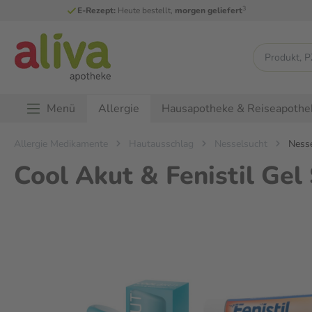
3
E-Rezept:
Heute bestellt,
morgen geliefert
Menü
Hausapotheke & Reiseapothe
Allergie
Allergie Medikamente
Hautausschlag
Nesselsucht
Nesse
Cool Akut & Fenistil Gel