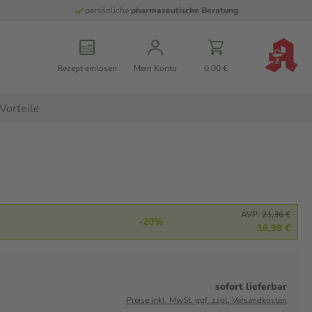
persönliche
pharmazeutische Beratung
Rezept einlösen
Mein Konto
0,00 €
Vorteile
AVP:
21,36 €
-20%
16,99 €
sofort lieferbar
Preise inkl. MwSt. ggf. zzgl. Versandkosten