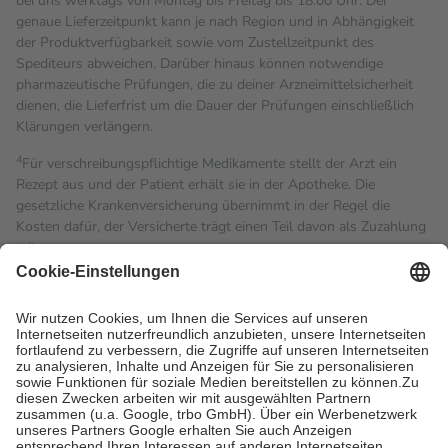
bei uns werktags von Montag bis Freitag bis 18:00 Uhr. Der
genaue Lieferzeitpunkt kann je nach Region und in Abhängigkeit
der Produktverfügbarkeit sowie vom Zustellzeitpunkt des
Spediteurs abweichen. Darüber hinaus können notwendige
pharmazeutische Prüfungen, die zu deiner Arzneimittelsicherheit
dienen, die Lieferfrist um die Dauer der Prüfungen einschließlich
Klärungen verlängern.
4
Für verschreibungspflichtige Medikamente stellt der Arzt ein
Rezept aus und der Patient erhält sie in der Apotheke. Die
gesetzliche Krankenversicherung übernimmt in der Regel die
Kosten dafür, der Versicherte trägt einen Teil davon als Zuzahlung
mit.
Grundsätzlich leisten Mitglieder Zuzahlungen in Höhe von zehn
Prozent des Abgabepreises,
mindestens
jedoch
fünf Euro
und
höchstens zehn Euro.
Es sind jedoch nie mehr als die
tatsächlichen Kosten der Leistung zu entrichten.
Diese Regeln gelten grundsätzlich auch für Online-Apotheken.
Bei Heilmitteln und häuslicher Krankenpflege beträgt die
Zuzahlung zehn Prozent der Kosten sowie zehn Euro je
Verordnung.
Um das Engagement der Versicherten für ihre eigene Gesundheit