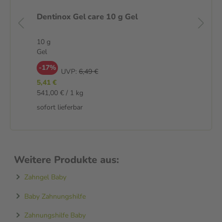
g
Dentinox Gel care 10 g Gel
De
Ge
10 g
10
Gel
Ge
-17%
-
UVP:
6,49 €
5,41 €
5,4
541,00 € / 1 kg
549
sofort lieferbar
sof
Weitere Produkte aus:
Zahngel Baby
Baby Zahnungshilfe
Zahnungshilfe Baby