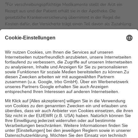
4
Für verschreibungspflichtige Medikamente stellt der Arzt ein
Rezept aus und der Patient erhält sie in der Apotheke. Die
gesetzliche Krankenversicherung übernimmt in der Regel die
Kosten dafür, der Versicherte trägt einen Teil davon als Zuzahlung
mit.
Grundsätzlich leisten Mitglieder Zuzahlungen in Höhe von zehn
Prozent des Abgabepreises,
mindestens
jedoch
fünf Euro
und
höchstens zehn Euro.
Es sind jedoch nie mehr als die
tatsächlichen Kosten der Leistung zu entrichten.
Diese Regeln gelten grundsätzlich auch für Online-Apotheken.
Bei Heilmitteln und häuslicher Krankenpflege beträgt die
Zuzahlung zehn Prozent der Kosten sowie zehn Euro je
Verordnung.
Um das Engagement der Versicherten für ihre eigene Gesundheit
zu stärken und die besondere Stellung der Familie zu unterstützen,
fallen
keine Zuzahlungen
an bei:
• Kindern und Jugendlichen bis zum vollendeten 18. Lebensjahr
mit Ausnahme der Fahrkosten
• Untersuchungen zur Vorsorge und Früherkennung, die von der
GKV getragen werden
• empfohlenen Schutzimpfungen