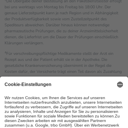
Die Übergabe deiner Bestellung an den Paketdienstleister erfolgt
bei uns werktags von Montag bis Freitag bis 18:00 Uhr. Der
genaue Lieferzeitpunkt kann je nach Region und in Abhängigkeit
der Produktverfügbarkeit sowie vom Zustellzeitpunkt des
Spediteurs abweichen. Darüber hinaus können notwendige
pharmazeutische Prüfungen, die zu deiner Arzneimittelsicherheit
dienen, die Lieferfrist um die Dauer der Prüfungen einschließlich
Klärungen verlängern.
4
Für verschreibungspflichtige Medikamente stellt der Arzt ein
Rezept aus und der Patient erhält sie in der Apotheke. Die
gesetzliche Krankenversicherung übernimmt in der Regel die
Kosten dafür, der Versicherte trägt einen Teil davon als Zuzahlung
mit.
Grundsätzlich leisten Mitglieder Zuzahlungen in Höhe von zehn
Prozent des Abgabepreises,
mindestens
jedoch
fünf Euro
und
höchstens zehn Euro.
Es sind jedoch nie mehr als die
tatsächlichen Kosten der Leistung zu entrichten.
Diese Regeln gelten grundsätzlich auch für Online-Apotheken.
Bei Heilmitteln und häuslicher Krankenpflege beträgt die
Zuzahlung zehn Prozent der Kosten sowie zehn Euro je
Verordnung.