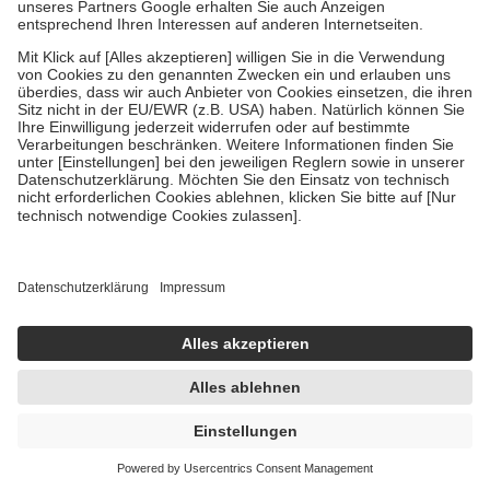
Um das Engagement der Versicherten für ihre eigene Gesundheit
zu stärken und die besondere Stellung der Familie zu unterstützen,
fallen
keine Zuzahlungen
an bei:
• Kindern und Jugendlichen bis zum vollendeten 18. Lebensjahr
mit Ausnahme der Fahrkosten
• Untersuchungen zur Vorsorge und Früherkennung, die von der
GKV getragen werden
• empfohlenen Schutzimpfungen
• Harn- und Blutteststreifen
Wir nutzen Trusted Shops als unabhängigen Dienstleister für die
Einholung von Bewertungen. Trusted Shops hat Maßnahmen
getroffen, um sicherzustellen, dass es sich um echte Bewertungen
handelt. Mehr Informationen findest du hier:
https://help.etrusted.com/hc/de/articles/4419944605341
Einige Bilder und Inhalte wurden unter Zuhilfenahme künstlicher
Intelligenz erstellt.
3,97 €