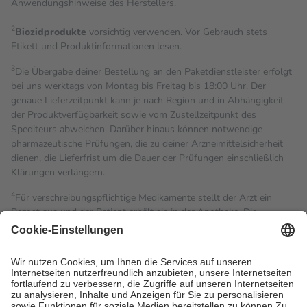
Anwendungshinweise des Herstellers.
2
Biozidprodukte
vorsichtig verwenden. Vor Gebrauch stets
Etikett und Produktinformationen lesen.
3
Die Übergabe deiner Bestellung an den Paketdienstleister erfolgt
bei uns werktags von Montag bis Freitag bis 18:00 Uhr. Der
genaue Lieferzeitpunkt kann je nach Region und in Abhängigkeit
der Produktverfügbarkeit sowie vom Zustellzeitpunkt des
Spediteurs abweichen. Darüber hinaus können notwendige
pharmazeutische Prüfungen, die zu deiner Arzneimittelsicherheit
dienen, die Lieferfrist um die Dauer der Prüfungen einschließlich
Klärungen verlängern.
4
Für verschreibungspflichtige Medikamente stellt der Arzt ein
Rezept aus und der Patient erhält sie in der Apotheke. Die
gesetzliche Krankenversicherung übernimmt in der Regel die
Kosten dafür, der Versicherte trägt einen Teil davon als Zuzahlung
mit.
Grundsätzlich leisten Mitglieder Zuzahlungen in Höhe von zehn
Prozent des Abgabepreises,
mindestens
jedoch
fünf Euro
und
höchstens zehn Euro.
Es sind jedoch nie mehr als die