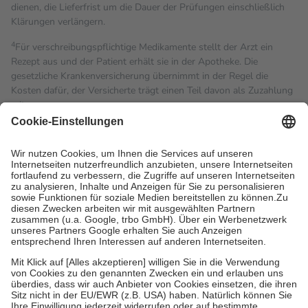
dienen, die Lieferfrist um die Dauer der Prüfungen einschließlich
Klärungen verlängern.
4
Für verschreibungspflichtige Medikamente stellt der Arzt ein
Rezept aus und der Patient erhält sie in der Apotheke. Die
gesetzliche Krankenversicherung übernimmt in der Regel die
Kosten dafür, der Versicherte trägt einen Teil davon als Zuzahlung
mit.
Grundsätzlich leisten Mitglieder Zuzahlungen in Höhe von zehn
Prozent des Abgabepreises,
mindestens
jedoch
fünf Euro
und
höchstens zehn Euro.
Es sind jedoch nie mehr als die
tatsächlichen Kosten der Leistung zu entrichten.
Diese Regeln gelten grundsätzlich auch für Online-Apotheken.
Bei Heilmitteln und häuslicher Krankenpflege beträgt die
Zuzahlung zehn Prozent der Kosten sowie zehn Euro je
Verordnung.
Um das Engagement der Versicherten für ihre eigene Gesundheit
zu stärken und die besondere Stellung der Familie zu unterstützen,
fallen
keine Zuzahlungen
an bei:
• Kindern und Jugendlichen bis zum vollendeten 18. Lebensjahr
mit Ausnahme der Fahrkosten
• Untersuchungen zur Vorsorge und Früherkennung, die von der