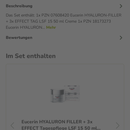
Beschreibung
Das Set enthält: 1x PZN 07608420 Eucerin HYALURON-FILLER
+ 3x EFFECT TAG LSF 15 50 ml Creme 1x PZN 18173273
Eucerin HYALURON…
Mehr
Bewertungen
Im Set enthalten
ct
Eucerin HYALURON FILLER + 3x
Eu
EFFECT Tagespflege LSF 15 50 ml
Ta