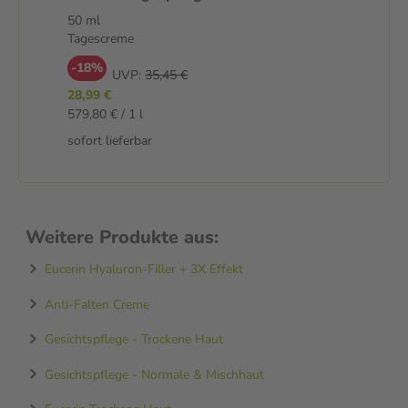
Tagescreme
Na
50 ml
50
Tagescreme
Cr
-18%
-
UVP:
35,45 €
28,99 €
25
579,80 € / 1 l
519
sofort lieferbar
sof
Weitere Produkte aus:
Eucerin Hyaluron-Filler + 3X Effekt
Anti-Falten Creme
Gesichtspflege - Trockene Haut
Gesichtspflege - Normale & Mischhaut