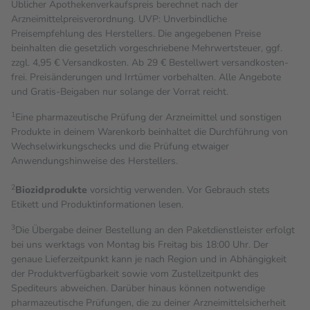
Üblicher Apothekenverkaufspreis berechnet nach der
Arzneimittelpreisverordnung. UVP: Unverbindliche
Preisempfehlung des Herstellers. Die angegebenen Preise
beinhalten die gesetzlich vorgeschriebene Mehrwertsteuer, ggf.
zzgl. 4,95 € Versandkosten. Ab 29 € Bestell­wert versand­kosten­
frei. Preisänderungen und Irrtümer vorbehalten. Alle Angebote
und Gratis-Beigaben nur solange der Vorrat reicht.
1
Eine pharmazeutische Prüfung der Arzneimittel und sonstigen
Produkte in deinem Warenkorb beinhaltet die Durchführung von
Wechselwirkungschecks und die Prüfung etwaiger
Anwendungshinweise des Herstellers.
2
Biozidprodukte
vorsichtig verwenden. Vor Gebrauch stets
Etikett und Produktinformationen lesen.
3
Die Übergabe deiner Bestellung an den Paketdienstleister erfolgt
bei uns werktags von Montag bis Freitag bis 18:00 Uhr. Der
genaue Lieferzeitpunkt kann je nach Region und in Abhängigkeit
der Produktverfügbarkeit sowie vom Zustellzeitpunkt des
Spediteurs abweichen. Darüber hinaus können notwendige
pharmazeutische Prüfungen, die zu deiner Arzneimittelsicherheit