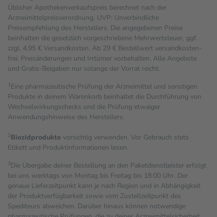
Üblicher Apothekenverkaufspreis berechnet nach der
Arzneimittelpreisverordnung. UVP: Unverbindliche
Preisempfehlung des Herstellers. Die angegebenen Preise
beinhalten die gesetzlich vorgeschriebene Mehrwertsteuer, ggf.
zzgl. 4,95 € Versandkosten. Ab 29 € Bestell­wert versand­kosten­
frei. Preisänderungen und Irrtümer vorbehalten. Alle Angebote
und Gratis-Beigaben nur solange der Vorrat reicht.
1
Eine pharmazeutische Prüfung der Arzneimittel und sonstigen
Produkte in deinem Warenkorb beinhaltet die Durchführung von
Wechselwirkungschecks und die Prüfung etwaiger
Anwendungshinweise des Herstellers.
2
Biozidprodukte
vorsichtig verwenden. Vor Gebrauch stets
Etikett und Produktinformationen lesen.
3
Die Übergabe deiner Bestellung an den Paketdienstleister erfolgt
bei uns werktags von Montag bis Freitag bis 18:00 Uhr. Der
genaue Lieferzeitpunkt kann je nach Region und in Abhängigkeit
der Produktverfügbarkeit sowie vom Zustellzeitpunkt des
Spediteurs abweichen. Darüber hinaus können notwendige
pharmazeutische Prüfungen, die zu deiner Arzneimittelsicherheit