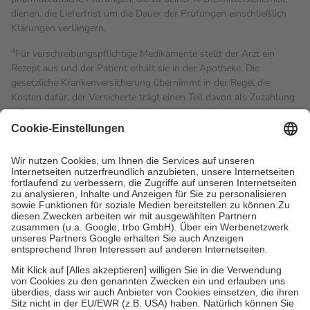
dienen, die Lieferfrist um die Dauer der Prüfungen einschließlich
Klärungen verlängern.
4
Für verschreibungspflichtige Medikamente stellt der Arzt ein
Rezept aus und der Patient erhält sie in der Apotheke. Die
gesetzliche Krankenversicherung übernimmt in der Regel die
Kosten dafür, der Versicherte trägt einen Teil davon als Zuzahlung
mit.
Grundsätzlich leisten Mitglieder Zuzahlungen in Höhe von zehn
Prozent des Abgabepreises,
mindestens
jedoch
fünf Euro
und
höchstens zehn Euro.
Es sind jedoch nie mehr als die
tatsächlichen Kosten der Leistung zu entrichten.
Diese Regeln gelten grundsätzlich auch für Online-Apotheken.
Bei Heilmitteln und häuslicher Krankenpflege beträgt die
Zuzahlung zehn Prozent der Kosten sowie zehn Euro je
Verordnung.
Um das Engagement der Versicherten für ihre eigene Gesundheit
zu stärken und die besondere Stellung der Familie zu unterstützen,
fallen
keine Zuzahlungen
an bei:
• Kindern und Jugendlichen bis zum vollendeten 18. Lebensjahr
mit Ausnahme der Fahrkosten