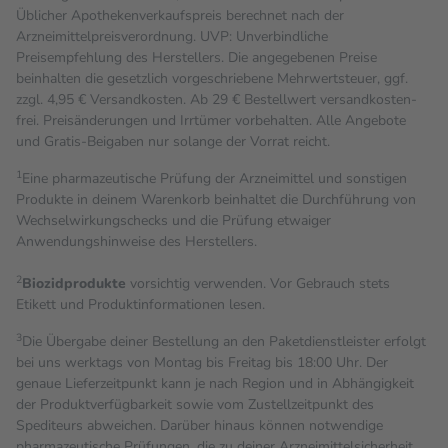
Üblicher Apothekenverkaufspreis berechnet nach der
Arzneimittelpreisverordnung. UVP: Unverbindliche
Preisempfehlung des Herstellers. Die angegebenen Preise
beinhalten die gesetzlich vorgeschriebene Mehrwertsteuer, ggf.
zzgl. 4,95 € Versandkosten. Ab 29 € Bestell­wert versand­kosten­
frei. Preisänderungen und Irrtümer vorbehalten. Alle Angebote
und Gratis-Beigaben nur solange der Vorrat reicht.
1
Eine pharmazeutische Prüfung der Arzneimittel und sonstigen
Produkte in deinem Warenkorb beinhaltet die Durchführung von
Wechselwirkungschecks und die Prüfung etwaiger
Anwendungshinweise des Herstellers.
2
Biozidprodukte
vorsichtig verwenden. Vor Gebrauch stets
Etikett und Produktinformationen lesen.
3
Die Übergabe deiner Bestellung an den Paketdienstleister erfolgt
bei uns werktags von Montag bis Freitag bis 18:00 Uhr. Der
genaue Lieferzeitpunkt kann je nach Region und in Abhängigkeit
der Produktverfügbarkeit sowie vom Zustellzeitpunkt des
Spediteurs abweichen. Darüber hinaus können notwendige
pharmazeutische Prüfungen, die zu deiner Arzneimittelsicherheit