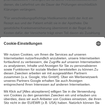
dienen, die Lieferfrist um die Dauer der Prüfungen einschließlich
Klärungen verlängern.
4
Für verschreibungspflichtige Medikamente stellt der Arzt ein
Rezept aus und der Patient erhält sie in der Apotheke. Die
gesetzliche Krankenversicherung übernimmt in der Regel die
Kosten dafür, der Versicherte trägt einen Teil davon als Zuzahlung
mit.
Grundsätzlich leisten Mitglieder Zuzahlungen in Höhe von zehn
Prozent des Abgabepreises,
mindestens
jedoch
fünf Euro
und
höchstens zehn Euro.
Es sind jedoch nie mehr als die
tatsächlichen Kosten der Leistung zu entrichten.
Diese Regeln gelten grundsätzlich auch für Online-Apotheken.
Bei Heilmitteln und häuslicher Krankenpflege beträgt die
Zuzahlung zehn Prozent der Kosten sowie zehn Euro je
Verordnung.
Um das Engagement der Versicherten für ihre eigene Gesundheit
zu stärken und die besondere Stellung der Familie zu unterstützen,
fallen
keine Zuzahlungen
an bei:
• Kindern und Jugendlichen bis zum vollendeten 18. Lebensjahr
mit Ausnahme der Fahrkosten