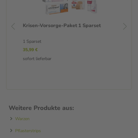
Krisen-Vorsorge-Paket 1 Sparset
Re
1 Sparset
1 S
ink
35,99 €
-
sofort lieferbar
25
sof
Weitere Produkte aus:
Warzen
Pflasterstrips