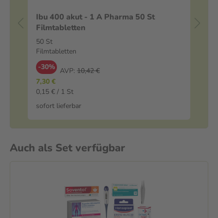
Ibu 400 akut - 1 A Pharma 50 St
BE
Filmtabletten
50 St
25
Filmtabletten
Sa
-30%
-
AVP:
10,42 €
7,30 €
7,4
0,15 € / 1 St
299
sofort lieferbar
sof
Auch als Set verfügbar