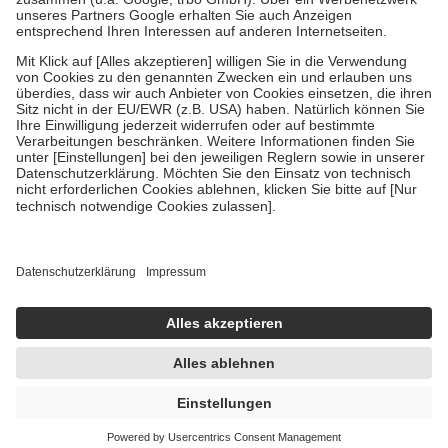
Verordnung.
Um das Engagement der Versicherten für ihre eigene Gesundheit
zu stärken und die besondere Stellung der Familie zu unterstützen,
fallen
keine Zuzahlungen
an bei:
• Kindern und Jugendlichen bis zum vollendeten 18. Lebensjahr
mit Ausnahme der Fahrkosten
• Untersuchungen zur Vorsorge und Früherkennung, die von der
GKV getragen werden
• empfohlenen Schutzimpfungen
• Harn- und Blutteststreifen
Wir nutzen Trusted Shops als unabhängigen Dienstleister für die
Einholung von Bewertungen. Trusted Shops hat Maßnahmen
getroffen, um sicherzustellen, dass es sich um echte Bewertungen
handelt. Mehr Informationen findest du hier:
https://help.etrusted.com/hc/de/articles/4419944605341
Einige Bilder und Inhalte wurden unter Zuhilfenahme künstlicher
Intelligenz erstellt.
UVP:
3,75 €
3,49 €