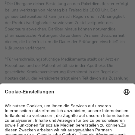
3
Die Übergabe deiner Bestellung an den Paketdienstleister erfolgt
bei uns werktags von Montag bis Freitag bis 18:00 Uhr. Der
genaue Lieferzeitpunkt kann je nach Region und in Abhängigkeit
der Produktverfügbarkeit sowie vom Zustellzeitpunkt des
Spediteurs abweichen. Darüber hinaus können notwendige
pharmazeutische Prüfungen, die zu deiner Arzneimittelsicherheit
dienen, die Lieferfrist um die Dauer der Prüfungen einschließlich
Klärungen verlängern.
4
Für verschreibungspflichtige Medikamente stellt der Arzt ein
Rezept aus und der Patient erhält sie in der Apotheke. Die
gesetzliche Krankenversicherung übernimmt in der Regel die
Kosten dafür, der Versicherte trägt einen Teil davon als Zuzahlung
mit.
Grundsätzlich leisten Mitglieder Zuzahlungen in Höhe von zehn
Prozent des Abgabepreises,
mindestens
jedoch
fünf Euro
und
höchstens zehn Euro.
Es sind jedoch nie mehr als die
tatsächlichen Kosten der Leistung zu entrichten.
Diese Regeln gelten grundsätzlich auch für Online-Apotheken.
Bei Heilmitteln und häuslicher Krankenpflege beträgt die
Zuzahlung zehn Prozent der Kosten sowie zehn Euro je