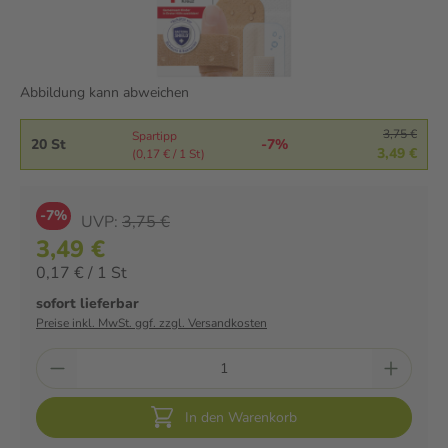
Abbildung kann abweichen
3,75 €
Spartipp
20 St
-7%
3,49 €
(0,17 € / 1 St)
-7%
UVP:
3,75 €
3,49 €
0,17 € / 1 St
sofort lieferbar
Preise inkl. MwSt. ggf. zzgl. Versandkosten
In den Warenkorb