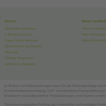
Service
Meine Apothe
Newsletter anfordern
Mein Kundenko
E-Rezept einlösen
Mein Merkzettel
Papier Rezept einlösen
Meine Bestellu
Bestellschein ausdrucken
aliva App
Affiliate Programm
Apotheken-Ratgeber
Zu Risiken und Nebenwirkungen lesen Sie die Packungsbeilage und fra
Arzneimittelpreisverordnung. UVP: Unverbindliche Preisempfehlung de
Bestell­wert versand­kosten­frei. Preisänderungen und Irrtümer vorbeh
1
Eine pharmazeutische Prüfung der Arzneimittel und sonstigen Pro