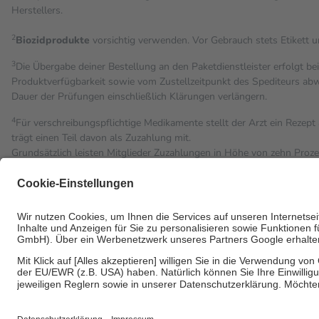
Herstellers.
2
Biozidprodukte
vorsichtig verwenden. Vor Gebrauch stets Etikett 
3
Die Übergabe deiner Bestellung an den Paketdienstleister erfolgt be
Produktverfügbarkeit sowie vom Zustellzeitpunkt des Spediteurs abwe
Dauer der Prüfungen einschließlich Klärungen verlängern.
4
Für verschreibungspflichtige Medikamente stellt der Arzt ein Rezept 
trägt einen Teil davon als Zuzahlung mit.
Grundsätzlich leisten Mitglieder Zuzahlungen in Höhe von zehn Proz
Leistung zu entrichten.
Diese Regeln gelten grundsätzlich auch für Online-Apotheken.
Bei Heilmitteln und häuslicher Krankenpflege beträgt die Zuzahlung 
Um das Engagement der Versicherten für ihre eigene Gesundheit zu st
• Kindern und Jugendlichen bis zum vollendeten 18. Lebensjahr mit
• Untersuchungen zur Vorsorge und Früherkennung, die von der GK
• empfohlenen Schutzimpfungen
• Harn- und Blutteststreifen
Wir nutzen Trusted Shops als unabhängigen Dienstleister für die E
Informationen findest du hier: https://help.etrusted.com/hc/de/artic