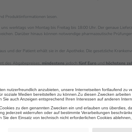
und Produktinformationen lesen.
i uns werktags von Montag bis Freitag bis 18:00 Uhr. Der genaue Liefer
ichen. Darüber hinaus können notwendige pharmazeutische Prüfungen, die
aus und der Patient erhält sie in der Apotheke. Die gesetzliche Kranken
ent des Abgabepreises,
mindestens
jedoch
fünf Euro
und
höchstens ze
zehn Prozent der Kosten sowie zehn Euro je Verordnung.
ärken und die besondere Stellung der Familie zu unterstützen, fallen
k
 Ausnahme der Fahrkosten
V getragen werden
inholung von Bewertungen. Trusted Shops hat Maßnahmen getroffen, um 
les/4419944605341