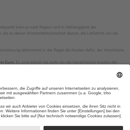
zeitpunkt kann je nach Region und in Abhängigkeit der
 zu deiner Arzneimittelsicherheit dienen, die Lieferfrist um die
versicherung übernimmt in der Regel die Kosten dafür, der Versicherte
hn Euro.
Es sind jedoch nie mehr als die tatsächlichen Kosten der
eine Zuzahlungen
an bei:
sicherzustellen, dass es sich um echte Bewertungen handelt. Mehr