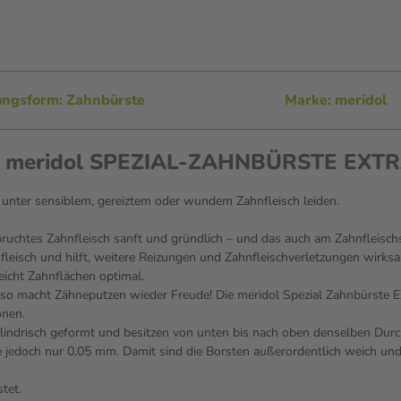
ungsform: Zahnbürste
Marke: meridol
nen meridol SPEZIAL-ZAHNBÜRSTE EXT
unter sensiblem, gereiztem oder wundem Zahnfleisch leiden.
pruchtes Zahnfleisch sanft und gründlich – und das auch am Zahnfleisc
eisch und hilft, weitere Reizungen und Zahnfleischverletzungen wirksa
icht Zahnflächen optimal.
– so macht Zähneputzen wieder Freude! Die meridol Spezial Zahnbürst
onen.
lindrisch geformt und besitzen von unten bis nach oben denselben Dur
edoch nur 0,05 mm. Damit sind die Borsten außerordentlich weich und fl
tet.