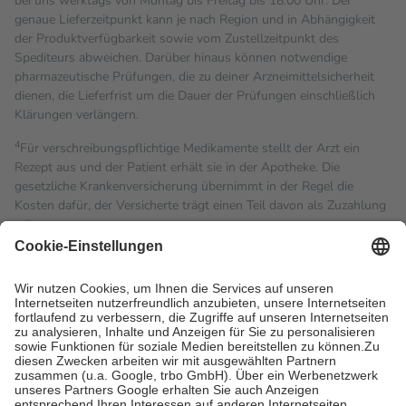
bei uns werktags von Montag bis Freitag bis 18:00 Uhr. Der
genaue Lieferzeitpunkt kann je nach Region und in Abhängigkeit
der Produktverfügbarkeit sowie vom Zustellzeitpunkt des
Spediteurs abweichen. Darüber hinaus können notwendige
pharmazeutische Prüfungen, die zu deiner Arzneimittelsicherheit
dienen, die Lieferfrist um die Dauer der Prüfungen einschließlich
Klärungen verlängern.
4
Für verschreibungspflichtige Medikamente stellt der Arzt ein
Rezept aus und der Patient erhält sie in der Apotheke. Die
gesetzliche Krankenversicherung übernimmt in der Regel die
Kosten dafür, der Versicherte trägt einen Teil davon als Zuzahlung
mit.
Grundsätzlich leisten Mitglieder Zuzahlungen in Höhe von zehn
Prozent des Abgabepreises,
mindestens
jedoch
fünf Euro
und
höchstens zehn Euro.
Es sind jedoch nie mehr als die
tatsächlichen Kosten der Leistung zu entrichten.
Diese Regeln gelten grundsätzlich auch für Online-Apotheken.
Bei Heilmitteln und häuslicher Krankenpflege beträgt die
Zuzahlung zehn Prozent der Kosten sowie zehn Euro je
Verordnung.
Um das Engagement der Versicherten für ihre eigene Gesundheit