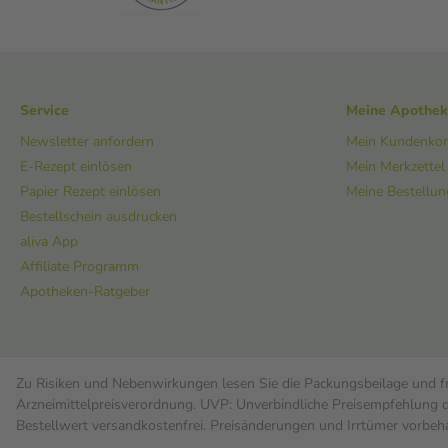
Service
Meine Apothe
Newsletter anfordern
Mein Kundenko
E-Rezept einlösen
Mein Merkzettel
Papier Rezept einlösen
Meine Bestellu
Bestellschein ausdrucken
aliva App
Affiliate Programm
Apotheken-Ratgeber
Zu Risiken und Nebenwirkungen lesen Sie die Packungsbeilage und fra
Arzneimittelpreisverordnung. UVP: Unverbindliche Preisempfehlung de
Bestell­wert versand­kosten­frei. Preisänderungen und Irrtümer vorbeh