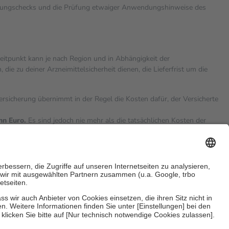
rkungschecks und die Prüfung etwaiger Anwendungshinweise des
zeitpunkt kann je nach Region und in Abhängigkeit der
 zu deiner Arzneimittelsicherheit dienen, die Lieferfrist um die
versicherung übernimmt in der Regel die Kosten dafür, der Versicherte
hn Euro.
Es sind jedoch nie mehr als die tatsächlichen Kosten der
eine Zuzahlungen
an bei:
sicherzustellen, dass es sich um echte Bewertungen handelt. Mehr