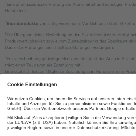
1
Eine pharmazeutische Prüfung der Arzneimittel und sonstigen Pro
Herstellers.
2
Biozidprodukte
vorsichtig verwenden. Vor Gebrauch stets Etikett 
3
Die Übergabe deiner Bestellung an den Paketdienstleister erfolgt be
Produktverfügbarkeit sowie vom Zustellzeitpunkt des Spediteurs abwe
Dauer der Prüfungen einschließlich Klärungen verlängern.
4
Für verschreibungspflichtige Medikamente stellt der Arzt ein Rezept 
trägt einen Teil davon als Zuzahlung mit.
Grundsätzlich leisten Mitglieder Zuzahlungen in Höhe von zehn Proz
Leistung zu entrichten.
Diese Regeln gelten grundsätzlich auch für Online-Apotheken.
Bei Heilmitteln und häuslicher Krankenpflege beträgt die Zuzahlung 
Um das Engagement der Versicherten für ihre eigene Gesundheit zu st
• Kindern und Jugendlichen bis zum vollendeten 18. Lebensjahr mit
• Untersuchungen zur Vorsorge und Früherkennung, die von der GK
• empfohlenen Schutzimpfungen
• Harn- und Blutteststreifen
Wir nutzen Trusted Shops als unabhängigen Dienstleister für die E