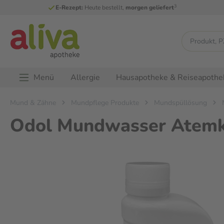
3
E-Rezept:
Heute bestellt,
morgen geliefert
Menü
Allergie
Hausapotheke & Reiseapothe
Mund & Zähne
Mundpflege Produkte
Mundspüllösung
Odol Mundwasser Atemkl