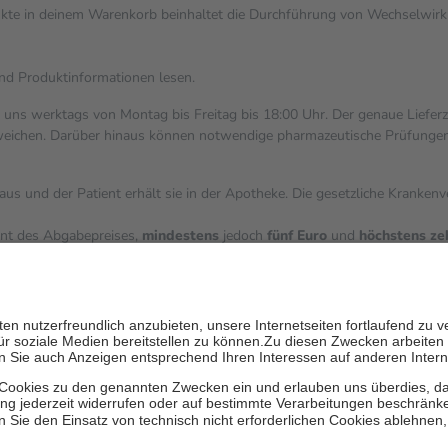
dukte in deinem Warenkorb beinhaltet die Durchführung von Wechselwi
und Produktinformationen lesen.
i uns werktags von Montag bis Freitag bis 18:00 Uhr. Der genaue Liefer
ichen. Darüber hinaus können notwendige pharmazeutische Prüfungen, die
aus und der Patient erhält sie in der Apotheke. Die gesetzliche Kranken
ent des Abgabepreises,
mindestens
jedoch
fünf Euro
und
höchstens ze
zehn Prozent der Kosten sowie zehn Euro je Verordnung.
ärken und die besondere Stellung der Familie zu unterstützen, fallen
k
 Ausnahme der Fahrkosten
V getragen werden
inholung von Bewertungen. Trusted Shops hat Maßnahmen getroffen, um 