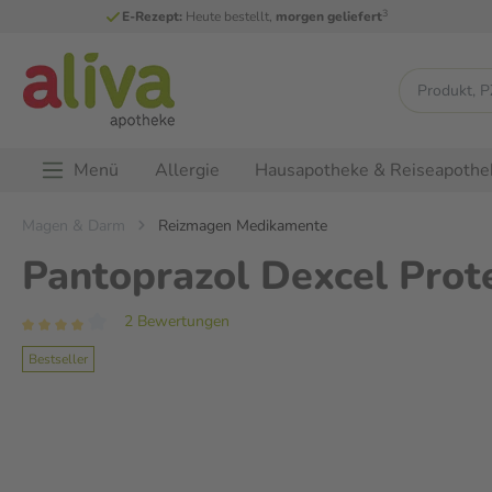
3
E-Rezept:
Heute bestellt,
morgen geliefert
Menü
Allergie
Hausapotheke & Reiseapothe
Magen & Darm
Reizmagen Medikamente
Pantoprazol Dexcel Prot
2 Bewertungen
Bestseller