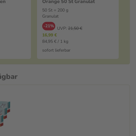
ten
Orange 50 St Granulat
50 St = 200 g
Granulat
-21%
UVP:
21,50 €
16,99 €
84,95 € / 1 kg
sofort lieferbar
ügbar