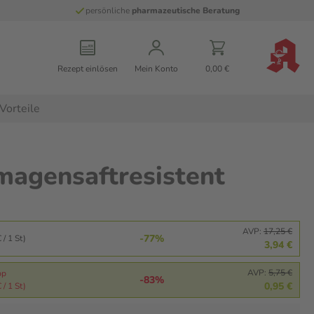
persönliche
pharmazeutische Beratung
Rezept einlösen
Mein Konto
0,00 €
Vorteile
magensaftresistent
AVP:
17,25 €
-77%
 / 1 St)
3,94 €
AVP:
5,75 €
pp
-83%
0,95 €
 / 1 St)