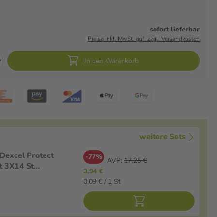
sofort lieferbar
Preise inkl. MwSt. ggf. zzgl. Versandkosten
In den Warenkorb
weitere Sets
Dexcel Protect
-77%
AVP:
17,25 €
t 3X14 St
3,94 €
gensaftresistent
0,09 € / 1 St