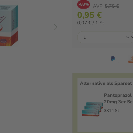
-83%
AVP:
5,75 €
0,95 €
0,07 € / 1 St
Alternative als Sparset
Pantoprazol 
20mg 3er Se
Tabletten ma
3X14 St