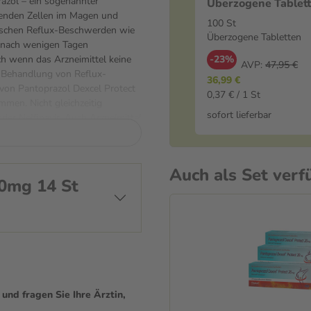
azol – ein sogenannter
Überzogene Tablet
renden Zellen im Magen und
100 St
pischen Reflux-Beschwerden wie
Überzogene Tabletten
 nach wenigen Tagen
-23%
ch wenn das Arzneimittel keine
AVP:
47,95 €
n Behandlung von Reflux-
36,99 €
on Pantoprazol Dexcel Protect
0,37 € / 1 St
en. Nicht gleichzeitig
sofort lieferbar
r Nelfinavir. Auch Arzneimittel
nhemmer sollten nur in
en. Antacida (z. B. Aluminium-
men werden. Informiere dich bei
Auch als Set verf
mst. Nebenwirkungen Wie bei
20mg 14 St
irkungen möglich. Seltene, aber
em), anaphylaktischer Schock
yndrom oder DRESS-Syndrom.
tamin-B12-Mangel,
se. Bei Symptomen wie
u sofort medizinische Hilfe in
genommen? Nimm täglich eine
mmer zur gleichen Zeit. Die
nd fragen Sie Ihre Ärztin,
ssige Wirkung ist eine