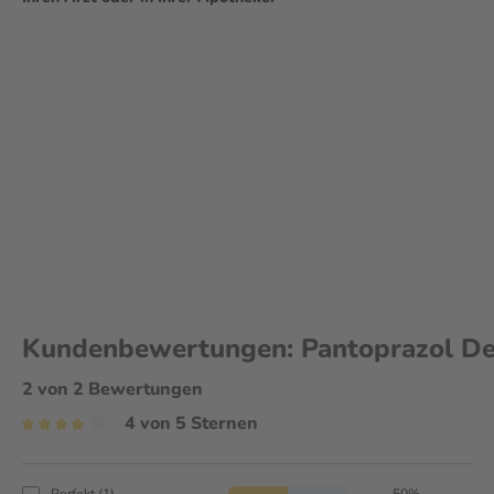
regelmäßige Einnahme über mindestens 2–3 Tage notwendig. Sobald 
du die Einnahme beenden. Spätestens nach 2 Wochen ohne Besserung
aufsuchen. Die Anwendung ohne ärztlichen Rat sollte nicht länger al
bequem online auf aliva.de bestellen!
Kundenbewertungen: Pantoprazol Dex
2 von 2 Bewertungen
4 von 5 Sternen
Perfekt (1)
50%