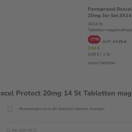
du beschwerdefrei bist, kannst
Pantoprazol Dexcel
 solltest du einen Arzt
20mg 3er Set 3X14
s 4 Wochen erfolgen. Jetzt
Tabletten magensaf
3X14 St
Tabletten magensaftresi
-77%
AVP:
17,25 €
3,94 €
0,09 € / 1 St
sofort lieferbar
cel Protect 20mg 14 St Tabletten mage
Bewertungen nur in der aktuellen Sprache anzeigen.
11. Mai 2026 05:12