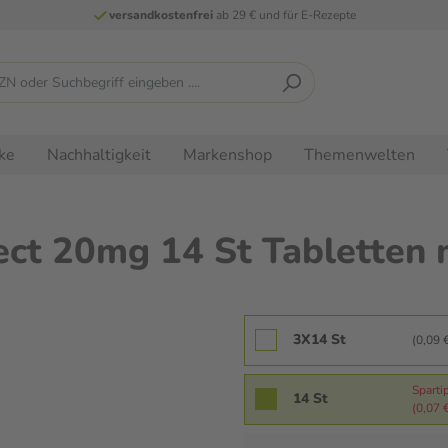
versandkostenfrei
ab 29 € und für E-Rezepte
ke
Nachhaltigkeit
Markenshop
Themenwelten
ect 20mg 14 St Tabletten 
3X14 St
(0,09 €
Sparti
14 St
(0,07 €