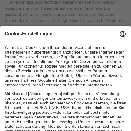
4
Für verschreibungspflichtige Medikamente stellt der Arzt ein
Rezept aus und der Patient erhält sie in der Apotheke. Die
gesetzliche Krankenversicherung übernimmt in der Regel die
Kosten dafür, der Versicherte trägt einen Teil davon als Zuzahlung
mit.
Grundsätzlich leisten Mitglieder Zuzahlungen in Höhe von zehn
Prozent des Abgabepreises,
mindestens
jedoch
fünf Euro
und
höchstens zehn Euro.
Es sind jedoch nie mehr als die
tatsächlichen Kosten der Leistung zu entrichten.
Diese Regeln gelten grundsätzlich auch für Online-Apotheken.
Bei Heilmitteln und häuslicher Krankenpflege beträgt die
Zuzahlung zehn Prozent der Kosten sowie zehn Euro je
Verordnung.
Um das Engagement der Versicherten für ihre eigene Gesundheit
zu stärken und die besondere Stellung der Familie zu unterstützen,
fallen
keine Zuzahlungen
an bei:
• Kindern und Jugendlichen bis zum vollendeten 18. Lebensjahr
mit Ausnahme der Fahrkosten
• Untersuchungen zur Vorsorge und Früherkennung, die von der
GKV getragen werden
• empfohlenen Schutzimpfungen