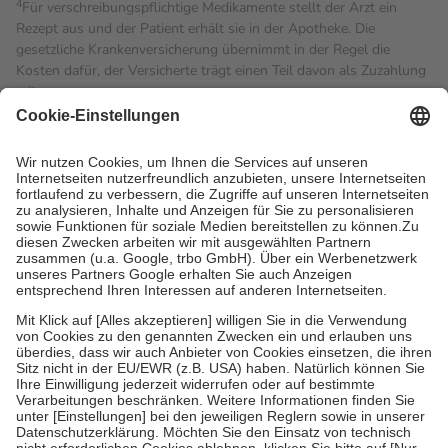
4
Für verschreibungspflichtige Medikamente stellt der Arzt ein
Rezept aus und der Patient erhält sie in der Apotheke. Die
gesetzliche Krankenversicherung übernimmt in der Regel die
Kosten dafür, der Versicherte trägt einen Teil davon als Zuzahlung
mit.
Grundsätzlich leisten Mitglieder Zuzahlungen in Höhe von zehn
Prozent des Abgabepreises,
mindestens
jedoch
fünf Euro
und
höchstens zehn Euro.
Es sind jedoch nie mehr als die
tatsächlichen Kosten der Leistung zu entrichten.
Diese Regeln gelten grundsätzlich auch für Online-Apotheken.
Bei Heilmitteln und häuslicher Krankenpflege beträgt die
Zuzahlung zehn Prozent der Kosten sowie zehn Euro je
Verordnung.
Um das Engagement der Versicherten für ihre eigene Gesundheit
zu stärken und die besondere Stellung der Familie zu unterstützen,
fallen
keine Zuzahlungen
an bei:
• Kindern und Jugendlichen bis zum vollendeten 18. Lebensjahr
mit Ausnahme der Fahrkosten
• Untersuchungen zur Vorsorge und Früherkennung, die von der
GKV getragen werden
• empfohlenen Schutzimpfungen