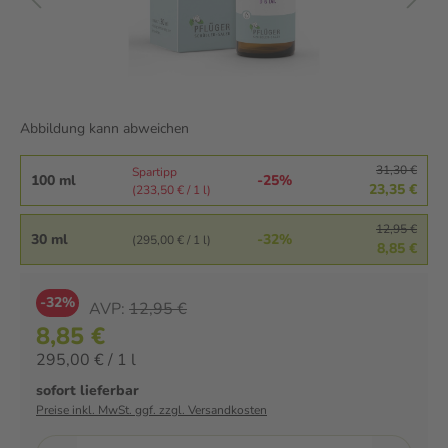
Abbildung kann abweichen
31,30 €
Spartipp
100 ml
-25%
23,35 €
(233,50 € / 1 l)
12,95 €
30 ml
-32%
(295,00 € / 1 l)
8,85 €
-32%
AVP:
12,95 €
8,85 €
295,00 € / 1 l
sofort lieferbar
Preise inkl. MwSt. ggf. zzgl. Versandkosten