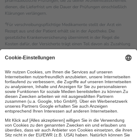
pharmazeutische Prüfungen, die zu deiner Arzneimittelsicherheit
dienen, die Lieferfrist um die Dauer der Prüfungen einschließlich
Klärungen verlängern.
4
Für verschreibungspflichtige Medikamente stellt der Arzt ein
Rezept aus und der Patient erhält sie in der Apotheke. Die
gesetzliche Krankenversicherung übernimmt in der Regel die
Kosten dafür, der Versicherte trägt einen Teil davon als Zuzahlung
mit.
Grundsätzlich leisten Mitglieder Zuzahlungen in Höhe von zehn
Prozent des Abgabepreises,
mindestens
jedoch
fünf Euro
und
höchstens zehn Euro.
Es sind jedoch nie mehr als die
tatsächlichen Kosten der Leistung zu entrichten.
Diese Regeln gelten grundsätzlich auch für Online-Apotheken.
Bei Heilmitteln und häuslicher Krankenpflege beträgt die
Zuzahlung zehn Prozent der Kosten sowie zehn Euro je
Verordnung.
Um das Engagement der Versicherten für ihre eigene Gesundheit
zu stärken und die besondere Stellung der Familie zu unterstützen,
fallen
keine Zuzahlungen
an bei:
• Kindern und Jugendlichen bis zum vollendeten 18. Lebensjahr
mit Ausnahme der Fahrkosten