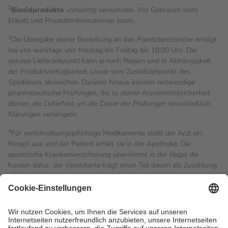
2
Biozidprodukte
vorsichtig verwenden. Vor Gebrauch stets
Etikett und Produktinformationen lesen.
3
Die Übergabe deiner Bestellung an den Paketdienstleister erfolgt
bei uns werktags von Montag bis Freitag bis 18:00 Uhr. Der
genaue Lieferzeitpunkt kann je nach Region und in Abhängigkeit
der Produktverfügbarkeit sowie vom Zustellzeitpunkt des
Spediteurs abweichen. Darüber hinaus können notwendige
pharmazeutische Prüfungen, die zu deiner Arzneimittelsicherheit
dienen, die Lieferfrist um die Dauer der Prüfungen einschließlich
Klärungen verlängern.
4
Für verschreibungspflichtige Medikamente stellt der Arzt ein
Rezept aus und der Patient erhält sie in der Apotheke. Die
gesetzliche Krankenversicherung übernimmt in der Regel die
Kosten dafür, der Versicherte trägt einen Teil davon als Zuzahlung
mit.
Grundsätzlich leisten Mitglieder Zuzahlungen in Höhe von zehn
Prozent des Abgabepreises,
mindestens
jedoch
fünf Euro
und
höchstens zehn Euro.
Es sind jedoch nie mehr als die
tatsächlichen Kosten der Leistung zu entrichten.