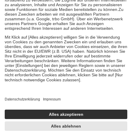
Diese Regeln gelten grundsätzlich auch für Online-Apotheken.
Bei Heilmitteln und häuslicher Krankenpflege beträgt die
Zuzahlung zehn Prozent der Kosten sowie zehn Euro je
Verordnung.
Um das Engagement der Versicherten für ihre eigene Gesundheit
zu stärken und die besondere Stellung der Familie zu unterstützen,
fallen
keine Zuzahlungen
an bei:
• Kindern und Jugendlichen bis zum vollendeten 18. Lebensjahr
mit Ausnahme der Fahrkosten
• Untersuchungen zur Vorsorge und Früherkennung, die von der
GKV getragen werden
• empfohlenen Schutzimpfungen
• Harn- und Blutteststreifen
Wir nutzen Trusted Shops als unabhängigen Dienstleister für die
Einholung von Bewertungen. Trusted Shops hat Maßnahmen
getroffen, um sicherzustellen, dass es sich um echte Bewertungen
handelt. Mehr Informationen findest du hier:
https://help.etrusted.com/hc/de/articles/4419944605341
Einige Bilder und Inhalte wurden unter Zuhilfenahme künstlicher
Intelligenz erstellt.