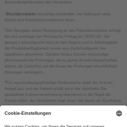
Anwendungshinweise des Herstellers.
2
Biozidprodukte
vorsichtig verwenden. Vor Gebrauch stets
Etikett und Produktinformationen lesen.
3
Die Übergabe deiner Bestellung an den Paketdienstleister erfolgt
bei uns werktags von Montag bis Freitag bis 18:00 Uhr. Der
genaue Lieferzeitpunkt kann je nach Region und in Abhängigkeit
der Produktverfügbarkeit sowie vom Zustellzeitpunkt des
Spediteurs abweichen. Darüber hinaus können notwendige
pharmazeutische Prüfungen, die zu deiner Arzneimittelsicherheit
dienen, die Lieferfrist um die Dauer der Prüfungen einschließlich
Klärungen verlängern.
4
Für verschreibungspflichtige Medikamente stellt der Arzt ein
Rezept aus und der Patient erhält sie in der Apotheke. Die
gesetzliche Krankenversicherung übernimmt in der Regel die
Kosten dafür, der Versicherte trägt einen Teil davon als Zuzahlung
mit.
Grundsätzlich leisten Mitglieder Zuzahlungen in Höhe von zehn
Prozent des Abgabepreises,
mindestens
jedoch
fünf Euro
und
höchstens zehn Euro.
Es sind jedoch nie mehr als die