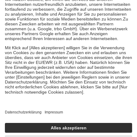
tatsächlichen Kosten der Leistung zu entrichten.
Diese Regeln gelten grundsätzlich auch für Online-Apotheken.
Bei Heilmitteln und häuslicher Krankenpflege beträgt die
Zuzahlung zehn Prozent der Kosten sowie zehn Euro je
Verordnung.
Um das Engagement der Versicherten für ihre eigene Gesundheit
zu stärken und die besondere Stellung der Familie zu unterstützen,
fallen
keine Zuzahlungen
an bei:
• Kindern und Jugendlichen bis zum vollendeten 18. Lebensjahr
mit Ausnahme der Fahrkosten
• Untersuchungen zur Vorsorge und Früherkennung, die von der
GKV getragen werden
• empfohlenen Schutzimpfungen
• Harn- und Blutteststreifen
Wir nutzen Trusted Shops als unabhängigen Dienstleister für die
Einholung von Bewertungen. Trusted Shops hat Maßnahmen
getroffen, um sicherzustellen, dass es sich um echte Bewertungen
handelt. Mehr Informationen findest du hier:
https://help.etrusted.com/hc/de/articles/4419944605341
Einige Bilder und Inhalte wurden unter Zuhilfenahme künstlicher