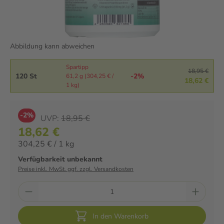
Abbildung kann abweichen
Spartipp
18,95 €
120 St
-2%
61,2 g (304,25 € /
18,62 €
1 kg)
-2%
UVP:
18,95 €
18,62 €
304,25 € / 1 kg
Verfügbarkeit unbekannt
Preise inkl. MwSt. ggf. zzgl. Versandkosten
In den Warenkorb