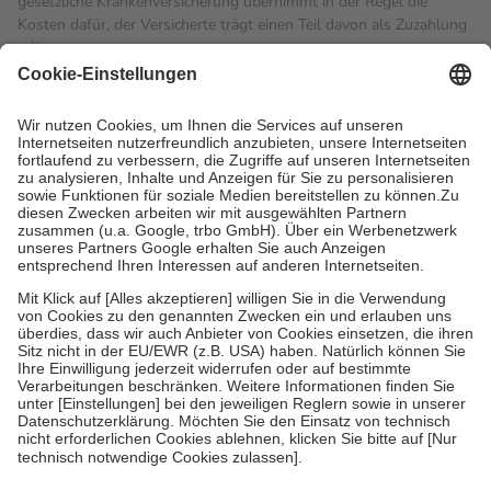
gesetzliche Krankenversicherung übernimmt in der Regel die
Kosten dafür, der Versicherte trägt einen Teil davon als Zuzahlung
mit.
Grundsätzlich leisten Mitglieder Zuzahlungen in Höhe von zehn
Prozent des Abgabepreises,
mindestens
jedoch
fünf Euro
und
höchstens zehn Euro.
Es sind jedoch nie mehr als die
tatsächlichen Kosten der Leistung zu entrichten.
Diese Regeln gelten grundsätzlich auch für Online-Apotheken.
Bei Heilmitteln und häuslicher Krankenpflege beträgt die
Zuzahlung zehn Prozent der Kosten sowie zehn Euro je
Verordnung.
Um das Engagement der Versicherten für ihre eigene Gesundheit
zu stärken und die besondere Stellung der Familie zu unterstützen,
fallen
keine Zuzahlungen
an bei:
• Kindern und Jugendlichen bis zum vollendeten 18. Lebensjahr
mit Ausnahme der Fahrkosten
• Untersuchungen zur Vorsorge und Früherkennung, die von der
GKV getragen werden
• empfohlenen Schutzimpfungen
• Harn- und Blutteststreifen
Wir nutzen Trusted Shops als unabhängigen Dienstleister für die