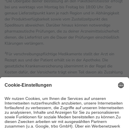
Die Übergabe deiner Bestellung an den Paketdienstleister erfolgt
bei uns werktags von Montag bis Freitag bis 18:00 Uhr. Der
genaue Lieferzeitpunkt kann je nach Region und in Abhängigkeit
der Produktverfügbarkeit sowie vom Zustellzeitpunkt des
Spediteurs abweichen. Darüber hinaus können notwendige
pharmazeutische Prüfungen, die zu deiner Arzneimittelsicherheit
dienen, die Lieferfrist um die Dauer der Prüfungen einschließlich
Klärungen verlängern.
4
Für verschreibungspflichtige Medikamente stellt der Arzt ein
Rezept aus und der Patient erhält sie in der Apotheke. Die
gesetzliche Krankenversicherung übernimmt in der Regel die
Kosten dafür, der Versicherte trägt einen Teil davon als Zuzahlung
mit.
Grundsätzlich leisten Mitglieder Zuzahlungen in Höhe von zehn
Prozent des Abgabepreises,
mindestens
jedoch
fünf Euro
und
höchstens zehn Euro.
Es sind jedoch nie mehr als die
tatsächlichen Kosten der Leistung zu entrichten.
Diese Regeln gelten grundsätzlich auch für Online-Apotheken.
Bei Heilmitteln und häuslicher Krankenpflege beträgt die
Zuzahlung zehn Prozent der Kosten sowie zehn Euro je
Verordnung.