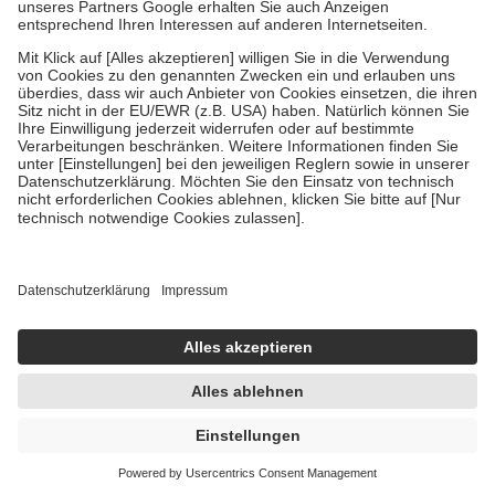
Um das Engagement der Versicherten für ihre eigene Gesundheit
zu stärken und die besondere Stellung der Familie zu unterstützen,
fallen
keine Zuzahlungen
an bei:
• Kindern und Jugendlichen bis zum vollendeten 18. Lebensjahr
mit Ausnahme der Fahrkosten
• Untersuchungen zur Vorsorge und Früherkennung, die von der
GKV getragen werden
• empfohlenen Schutzimpfungen
• Harn- und Blutteststreifen
Wir nutzen Trusted Shops als unabhängigen Dienstleister für die
Einholung von Bewertungen. Trusted Shops hat Maßnahmen
getroffen, um sicherzustellen, dass es sich um echte Bewertungen
handelt. Mehr Informationen findest du hier:
https://help.etrusted.com/hc/de/articles/4419944605341
Einige Bilder und Inhalte wurden unter Zuhilfenahme künstlicher
Intelligenz erstellt.
UVP:
7,73 €
6,16 €