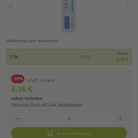
Abbildung kann abweichen
7,73 €
1 St
-20%
6,16 €
-20%
UVP:
7,73 €
6,16 €
sofort lieferbar
Preise inkl. MwSt. ggf. zzgl. Versandkosten
In den Warenkorb