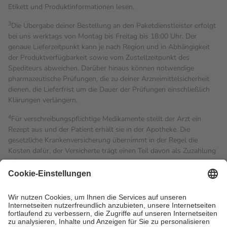
Etikett und Produktinformationen lesen.
3
Die Übergabe deiner Bestellung an den Paketdienstleister erfolgt
bei uns werktags von Montag bis Freitag bis 18:00 Uhr. Der
genaue Lieferzeitpunkt kann je nach Region und in Abhängigkeit
der Produktverfügbarkeit sowie vom Zustellzeitpunkt des
Spediteurs abweichen. Darüber hinaus können notwendige
pharmazeutische Prüfungen, die zu deiner Arzneimittelsicherheit
dienen, die Lieferfrist um die Dauer der Prüfungen einschließlich
Klärungen verlängern.
4
Für verschreibungspflichtige Medikamente stellt der Arzt ein
Rezept aus und der Patient erhält sie in der Apotheke. Die
gesetzliche Krankenversicherung übernimmt in der Regel die
Kosten dafür, der Versicherte trägt einen Teil davon als Zuzahlung
mit.
Grundsätzlich leisten Mitglieder Zuzahlungen in Höhe von zehn
Prozent des Abgabepreises,
mindestens
jedoch
fünf Euro
und
höchstens zehn Euro.
Es sind jedoch nie mehr als die
tatsächlichen Kosten der Leistung zu entrichten.
Diese Regeln gelten grundsätzlich auch für Online-Apotheken.
Bei Heilmitteln und häuslicher Krankenpflege beträgt die