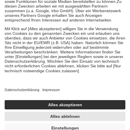
Zuzahlung zehn Prozent der Kosten sowie zehn Euro je
Verordnung.
Um das Engagement der Versicherten für ihre eigene Gesundheit
zu stärken und die besondere Stellung der Familie zu unterstützen,
fallen
keine Zuzahlungen
an bei:
• Kindern und Jugendlichen bis zum vollendeten 18. Lebensjahr
mit Ausnahme der Fahrkosten
• Untersuchungen zur Vorsorge und Früherkennung, die von der
GKV getragen werden
• empfohlenen Schutzimpfungen
• Harn- und Blutteststreifen
Wir nutzen Trusted Shops als unabhängigen Dienstleister für die
Einholung von Bewertungen. Trusted Shops hat Maßnahmen
getroffen, um sicherzustellen, dass es sich um echte Bewertungen
handelt. Mehr Informationen findest du hier:
https://help.etrusted.com/hc/de/articles/4419944605341
Einige Bilder und Inhalte wurden unter Zuhilfenahme künstlicher
Intelligenz erstellt.