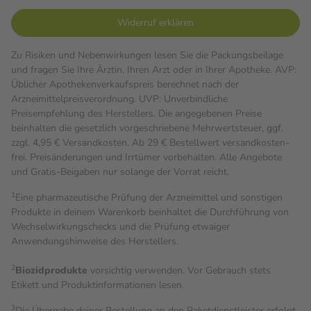
Widerruf erklären
Zu Risiken und Nebenwirkungen lesen Sie die Packungsbeilage
und fragen Sie Ihre Ärztin, Ihren Arzt oder in Ihrer Apotheke. AVP:
Üblicher Apothekenverkaufspreis berechnet nach der
Arzneimittelpreisverordnung. UVP: Unverbindliche
Preisempfehlung des Herstellers. Die angegebenen Preise
beinhalten die gesetzlich vorgeschriebene Mehrwertsteuer, ggf.
zzgl. 4,95 € Versandkosten. Ab 29 € Bestell­wert versand­kosten­
frei. Preisänderungen und Irrtümer vorbehalten. Alle Angebote
und Gratis-Beigaben nur solange der Vorrat reicht.
1
Eine pharmazeutische Prüfung der Arzneimittel und sonstigen
Produkte in deinem Warenkorb beinhaltet die Durchführung von
Wechselwirkungschecks und die Prüfung etwaiger
Anwendungshinweise des Herstellers.
2
Biozidprodukte
vorsichtig verwenden. Vor Gebrauch stets
Etikett und Produktinformationen lesen.
3
Die Übergabe deiner Bestellung an den Paketdienstleister erfolgt