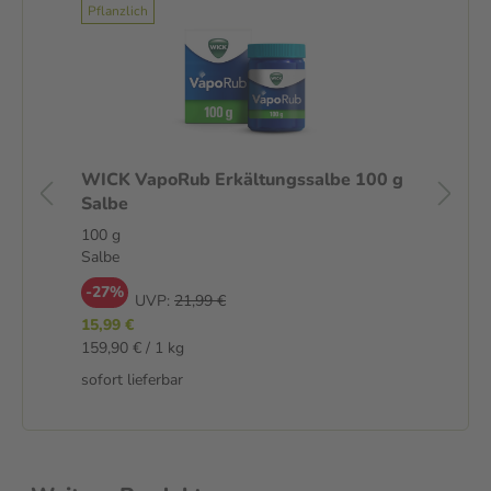
Pflanzlich
40
WICK VapoRub Erkältungssalbe 100 g
WI
Salbe
ml
100 g
14
Salbe
Sir
-27%
-
UVP:
21,99 €
15,99 €
7,9
159,90 € / 1 kg
57,
sofort lieferbar
sof