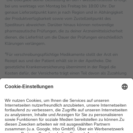
bei uns werktags von Montag bis Freitag bis 18:00 Uhr. Der
genaue Lieferzeitpunkt kann je nach Region und in Abhängigkeit
der Produktverfügbarkeit sowie vom Zustellzeitpunkt des
Spediteurs abweichen. Darüber hinaus können notwendige
pharmazeutische Prüfungen, die zu deiner Arzneimittelsicherheit
dienen, die Lieferfrist um die Dauer der Prüfungen einschließlich
Klärungen verlängern.
4
Für verschreibungspflichtige Medikamente stellt der Arzt ein
Rezept aus und der Patient erhält sie in der Apotheke. Die
gesetzliche Krankenversicherung übernimmt in der Regel die
Kosten dafür, der Versicherte trägt einen Teil davon als Zuzahlung
mit.
Grundsätzlich leisten Mitglieder Zuzahlungen in Höhe von zehn
Prozent des Abgabepreises,
mindestens
jedoch
fünf Euro
und
höchstens zehn Euro.
Es sind jedoch nie mehr als die
tatsächlichen Kosten der Leistung zu entrichten.
Diese Regeln gelten grundsätzlich auch für Online-Apotheken.
Bei Heilmitteln und häuslicher Krankenpflege beträgt die
Zuzahlung zehn Prozent der Kosten sowie zehn Euro je
Verordnung.