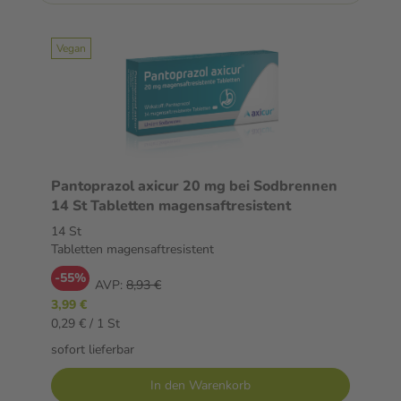
Vegan
Pantoprazol axicur 20 mg bei Sodbrennen
14 St Tabletten magensaftresistent
14 St
Tabletten magensaftresistent
-55%
AVP:
8,93 €
3,99 €
0,29 € / 1 St
sofort lieferbar
In den Warenkorb