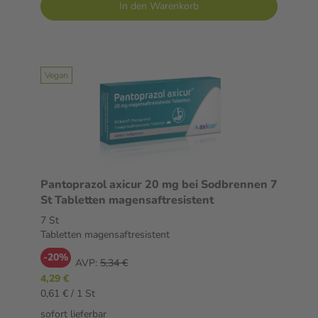
In den Warenkorb
Vegan
Pantoprazol axicur 20 mg bei Sodbrennen 7
St Tabletten magensaftresistent
7 St
Tabletten magensaftresistent
-20%
AVP:
5,34 €
4,29 €
0,61 € / 1 St
sofort lieferbar