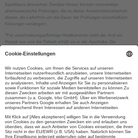
Spediteurs abweichen. Darüber hinaus können notwendige
pharmazeutische Prüfungen, die zu deiner Arzneimittelsicherheit
dienen, die Lieferfrist um die Dauer der Prüfungen einschließlich
Klärungen verlängern.
4
Für verschreibungspflichtige Medikamente stellt der Arzt ein
Rezept aus und der Patient erhält sie in der Apotheke. Die
gesetzliche Krankenversicherung übernimmt in der Regel die
Kosten dafür, der Versicherte trägt einen Teil davon als Zuzahlung
mit.
Grundsätzlich leisten Mitglieder Zuzahlungen in Höhe von zehn
Prozent des Abgabepreises,
mindestens
jedoch
fünf Euro
und
höchstens zehn Euro.
Es sind jedoch nie mehr als die
tatsächlichen Kosten der Leistung zu entrichten.
Diese Regeln gelten grundsätzlich auch für Online-Apotheken.
Bei Heilmitteln und häuslicher Krankenpflege beträgt die
Zuzahlung zehn Prozent der Kosten sowie zehn Euro je
Verordnung.
Um das Engagement der Versicherten für ihre eigene Gesundheit
zu stärken und die besondere Stellung der Familie zu unterstützen,
fallen
keine Zuzahlungen
an bei: