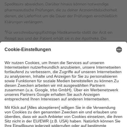
Spediteurs abweichen. Darüber hinaus können notwendige
pharmazeutische Prüfungen, die zu deiner Arzneimittelsicherheit
dienen, die Lieferfrist um die Dauer der Prüfungen einschließlich
Klärungen verlängern.
4
Für verschreibungspflichtige Medikamente stellt der Arzt ein
Rezept aus und der Patient erhält sie in der Apotheke. Die
gesetzliche Krankenversicherung übernimmt in der Regel die
Kosten dafür, der Versicherte trägt einen Teil davon als Zuzahlung
mit.
Grundsätzlich leisten Mitglieder Zuzahlungen in Höhe von zehn
Prozent des Abgabepreises,
mindestens
jedoch
fünf Euro
und
höchstens zehn Euro.
Es sind jedoch nie mehr als die
tatsächlichen Kosten der Leistung zu entrichten.
Diese Regeln gelten grundsätzlich auch für Online-Apotheken.
Bei Heilmitteln und häuslicher Krankenpflege beträgt die
Zuzahlung zehn Prozent der Kosten sowie zehn Euro je
Verordnung.
Um das Engagement der Versicherten für ihre eigene Gesundheit
zu stärken und die besondere Stellung der Familie zu unterstützen,
fallen
keine Zuzahlungen
an bei: