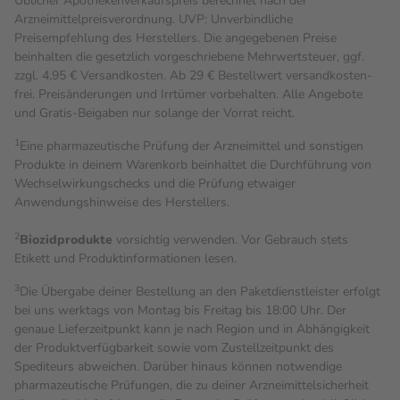
Üblicher Apothekenverkaufspreis berechnet nach der
Arzneimittelpreisverordnung. UVP: Unverbindliche
Preisempfehlung des Herstellers. Die angegebenen Preise
beinhalten die gesetzlich vorgeschriebene Mehrwertsteuer, ggf.
zzgl. 4,95 € Versandkosten. Ab 29 € Bestell­wert versand­kosten­
frei. Preisänderungen und Irrtümer vorbehalten. Alle Angebote
und Gratis-Beigaben nur solange der Vorrat reicht.
1
Eine pharmazeutische Prüfung der Arzneimittel und sonstigen
Produkte in deinem Warenkorb beinhaltet die Durchführung von
Wechselwirkungschecks und die Prüfung etwaiger
Anwendungshinweise des Herstellers.
2
Biozidprodukte
vorsichtig verwenden. Vor Gebrauch stets
Etikett und Produktinformationen lesen.
3
Die Übergabe deiner Bestellung an den Paketdienstleister erfolgt
bei uns werktags von Montag bis Freitag bis 18:00 Uhr. Der
genaue Lieferzeitpunkt kann je nach Region und in Abhängigkeit
der Produktverfügbarkeit sowie vom Zustellzeitpunkt des
Spediteurs abweichen. Darüber hinaus können notwendige
pharmazeutische Prüfungen, die zu deiner Arzneimittelsicherheit