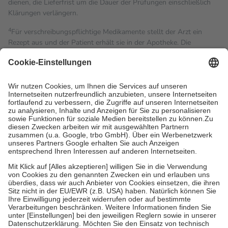
dienen, die Lieferfrist um die Dauer der Prüfungen einschließlich
Klärungen verlängern.
4
Für verschreibungspflichtige Medikamente stellt der Arzt ein
Rezept aus und der Patient erhält sie in der Apotheke. Die
gesetzliche Krankenversicherung übernimmt in der Regel die
Kosten dafür, der Versicherte trägt einen Teil davon als Zuzahlung
mit.
Grundsätzlich leisten Mitglieder Zuzahlungen in Höhe von zehn
Prozent des Abgabepreises,
mindestens
jedoch
fünf Euro
und
höchstens zehn Euro.
Es sind jedoch nie mehr als die
tatsächlichen Kosten der Leistung zu entrichten.
Diese Regeln gelten grundsätzlich auch für Online-Apotheken.
Bei Heilmitteln und häuslicher Krankenpflege beträgt die
Zuzahlung zehn Prozent der Kosten sowie zehn Euro je
Verordnung.
Um das Engagement der Versicherten für ihre eigene Gesundheit
zu stärken und die besondere Stellung der Familie zu unterstützen,
fallen
keine Zuzahlungen
an bei:
• Kindern und Jugendlichen bis zum vollendeten 18. Lebensjahr
mit Ausnahme der Fahrkosten
• Untersuchungen zur Vorsorge und Früherkennung, die von der