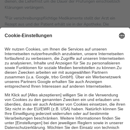
dienen, die Lieferfrist um die Dauer der Prüfungen einschließlich
Klärungen verlängern.
4
Für verschreibungspflichtige Medikamente stellt der Arzt ein
Rezept aus und der Patient erhält sie in der Apotheke. Die
gesetzliche Krankenversicherung übernimmt in der Regel die
Kosten dafür, der Versicherte trägt einen Teil davon als Zuzahlung
mit.
Grundsätzlich leisten Mitglieder Zuzahlungen in Höhe von zehn
Prozent des Abgabepreises,
mindestens
jedoch
fünf Euro
und
höchstens zehn Euro.
Es sind jedoch nie mehr als die
tatsächlichen Kosten der Leistung zu entrichten.
Diese Regeln gelten grundsätzlich auch für Online-Apotheken.
Bei Heilmitteln und häuslicher Krankenpflege beträgt die
Zuzahlung zehn Prozent der Kosten sowie zehn Euro je
Verordnung.
Um das Engagement der Versicherten für ihre eigene Gesundheit
zu stärken und die besondere Stellung der Familie zu unterstützen,
fallen
keine Zuzahlungen
an bei:
• Kindern und Jugendlichen bis zum vollendeten 18. Lebensjahr
mit Ausnahme der Fahrkosten
• Untersuchungen zur Vorsorge und Früherkennung, die von der