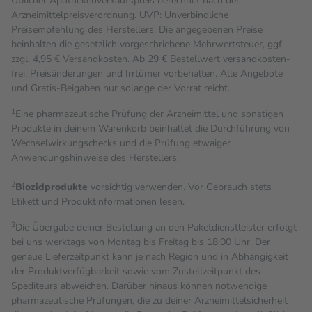
Üblicher Apothekenverkaufspreis berechnet nach der
Arzneimittelpreisverordnung. UVP: Unverbindliche
Preisempfehlung des Herstellers. Die angegebenen Preise
beinhalten die gesetzlich vorgeschriebene Mehrwertsteuer, ggf.
zzgl. 4,95 € Versandkosten. Ab 29 € Bestell­wert versand­kosten­
frei. Preisänderungen und Irrtümer vorbehalten. Alle Angebote
und Gratis-Beigaben nur solange der Vorrat reicht.
1
Eine pharmazeutische Prüfung der Arzneimittel und sonstigen
Produkte in deinem Warenkorb beinhaltet die Durchführung von
Wechselwirkungschecks und die Prüfung etwaiger
Anwendungshinweise des Herstellers.
2
Biozidprodukte
vorsichtig verwenden. Vor Gebrauch stets
Etikett und Produktinformationen lesen.
3
Die Übergabe deiner Bestellung an den Paketdienstleister erfolgt
bei uns werktags von Montag bis Freitag bis 18:00 Uhr. Der
genaue Lieferzeitpunkt kann je nach Region und in Abhängigkeit
der Produktverfügbarkeit sowie vom Zustellzeitpunkt des
Spediteurs abweichen. Darüber hinaus können notwendige
pharmazeutische Prüfungen, die zu deiner Arzneimittelsicherheit