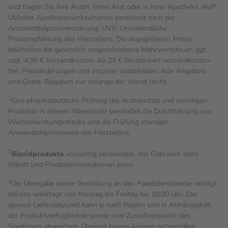
und fragen Sie Ihre Ärztin, Ihren Arzt oder in Ihrer Apotheke. AVP:
Üblicher Apothekenverkaufspreis berechnet nach der
Arzneimittelpreisverordnung. UVP: Unverbindliche
Preisempfehlung des Herstellers. Die angegebenen Preise
beinhalten die gesetzlich vorgeschriebene Mehrwertsteuer, ggf.
zzgl. 4,95 € Versandkosten. Ab 29 € Bestell­wert versand­kosten­
frei. Preisänderungen und Irrtümer vorbehalten. Alle Angebote
und Gratis-Beigaben nur solange der Vorrat reicht.
1
Eine pharmazeutische Prüfung der Arzneimittel und sonstigen
Produkte in deinem Warenkorb beinhaltet die Durchführung von
Wechselwirkungschecks und die Prüfung etwaiger
Anwendungshinweise des Herstellers.
2
Biozidprodukte
vorsichtig verwenden. Vor Gebrauch stets
Etikett und Produktinformationen lesen.
3
Die Übergabe deiner Bestellung an den Paketdienstleister erfolgt
bei uns werktags von Montag bis Freitag bis 18:00 Uhr. Der
genaue Lieferzeitpunkt kann je nach Region und in Abhängigkeit
der Produktverfügbarkeit sowie vom Zustellzeitpunkt des
Spediteurs abweichen. Darüber hinaus können notwendige