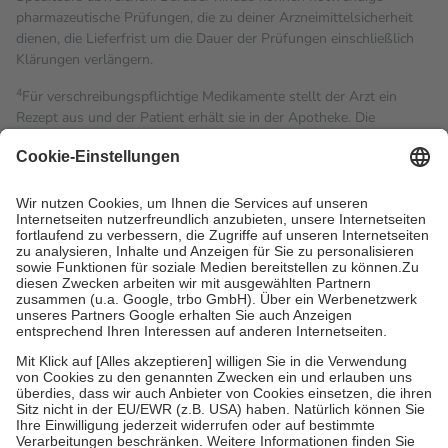
pharmazeutische Prüfungen, die zu deiner Arzneimittelsicherheit
dienen, die Lieferfrist um die Dauer der Prüfungen einschließlich
Klärungen verlängern.
4
Für verschreibungspflichtige Medikamente stellt der Arzt ein
Rezept aus und der Patient erhält sie in der Apotheke. Die
gesetzliche Krankenversicherung übernimmt in der Regel die
Kosten dafür, der Versicherte trägt einen Teil davon als Zuzahlung
mit.
Grundsätzlich leisten Mitglieder Zuzahlungen in Höhe von zehn
Prozent des Abgabepreises,
mindestens
jedoch
fünf Euro
und
höchstens zehn Euro.
Es sind jedoch nie mehr als die
tatsächlichen Kosten der Leistung zu entrichten.
Diese Regeln gelten grundsätzlich auch für Online-Apotheken.
Bei Heilmitteln und häuslicher Krankenpflege beträgt die
Zuzahlung zehn Prozent der Kosten sowie zehn Euro je
Verordnung.
Um das Engagement der Versicherten für ihre eigene Gesundheit
zu stärken und die besondere Stellung der Familie zu unterstützen,
fallen
keine Zuzahlungen
an bei:
• Kindern und Jugendlichen bis zum vollendeten 18. Lebensjahr