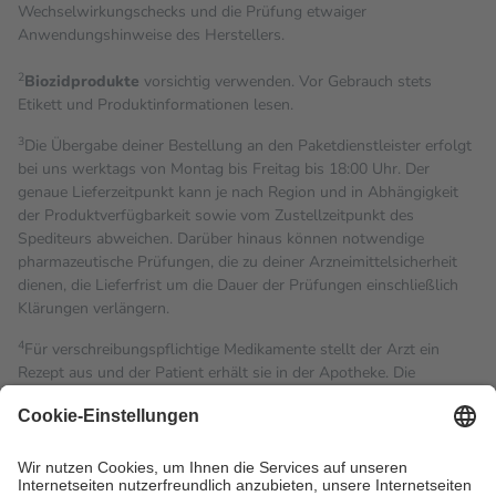
Wechselwirkungschecks und die Prüfung etwaiger
Anwendungshinweise des Herstellers.
2
Biozidprodukte
vorsichtig verwenden. Vor Gebrauch stets
Etikett und Produktinformationen lesen.
3
Die Übergabe deiner Bestellung an den Paketdienstleister erfolgt
bei uns werktags von Montag bis Freitag bis 18:00 Uhr. Der
genaue Lieferzeitpunkt kann je nach Region und in Abhängigkeit
der Produktverfügbarkeit sowie vom Zustellzeitpunkt des
Spediteurs abweichen. Darüber hinaus können notwendige
pharmazeutische Prüfungen, die zu deiner Arzneimittelsicherheit
dienen, die Lieferfrist um die Dauer der Prüfungen einschließlich
Klärungen verlängern.
4
Für verschreibungspflichtige Medikamente stellt der Arzt ein
Rezept aus und der Patient erhält sie in der Apotheke. Die
gesetzliche Krankenversicherung übernimmt in der Regel die
Kosten dafür, der Versicherte trägt einen Teil davon als Zuzahlung
mit.
Grundsätzlich leisten Mitglieder Zuzahlungen in Höhe von zehn
Prozent des Abgabepreises,
mindestens
jedoch
fünf Euro
und