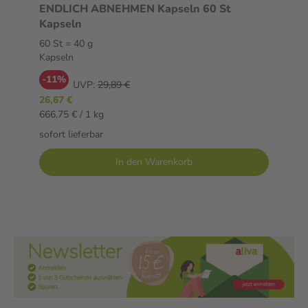
ENDLICH ABNEHMEN Kapseln 60 St
Kapseln
60 St = 40 g
Kapseln
-11%
UVP:
29,89 €
26,67 €
666,75 € / 1 kg
sofort lieferbar
In den Warenkorb