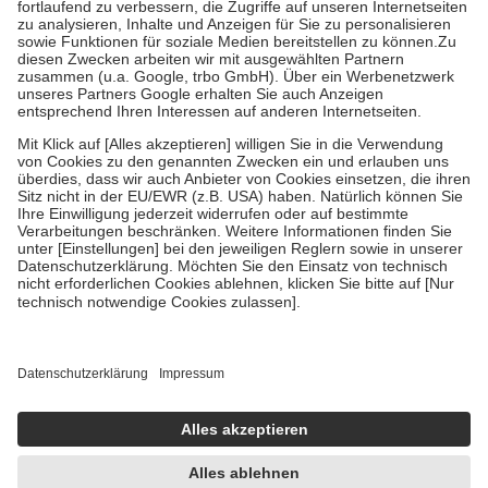
höchstens zehn Euro.
Es sind jedoch nie mehr als die
tatsächlichen Kosten der Leistung zu entrichten.
Diese Regeln gelten grundsätzlich auch für Online-Apotheken.
Bei Heilmitteln und häuslicher Krankenpflege beträgt die
Zuzahlung zehn Prozent der Kosten sowie zehn Euro je
Verordnung.
Um das Engagement der Versicherten für ihre eigene Gesundheit
zu stärken und die besondere Stellung der Familie zu unterstützen,
fallen
keine Zuzahlungen
an bei:
• Kindern und Jugendlichen bis zum vollendeten 18. Lebensjahr
mit Ausnahme der Fahrkosten
• Untersuchungen zur Vorsorge und Früherkennung, die von der
GKV getragen werden
• empfohlenen Schutzimpfungen
• Harn- und Blutteststreifen
Wir nutzen Trusted Shops als unabhängigen Dienstleister für die
Einholung von Bewertungen. Trusted Shops hat Maßnahmen
getroffen, um sicherzustellen, dass es sich um echte Bewertungen
handelt. Mehr Informationen findest du hier:
https://help.etrusted.com/hc/de/articles/4419944605341