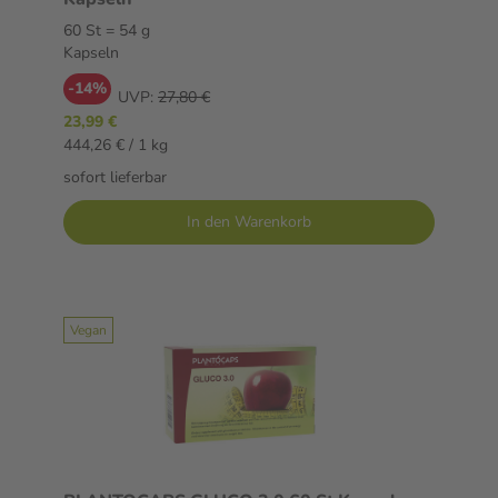
60 St = 54 g
Kapseln
-14%
UVP:
27,80 €
23,99 €
444,26 € / 1 kg
sofort lieferbar
In den Warenkorb
Vegan