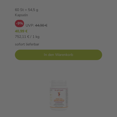
60 St = 54,5 g
Kapseln
-9%
UVP:
44,90 €
40,99 €
752,11 € / 1 kg
sofort lieferbar
In den Warenkorb