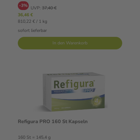
-3%
UVP:
37,40 €
36,46 €
810,22 € / 1 kg
sofort lieferbar
In den Warenkorb
Refigura PRO 160 St Kapseln
160 St = 145,4 g