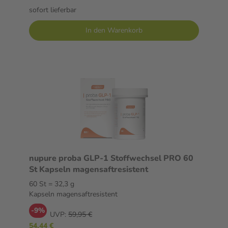
sofort lieferbar
In den Warenkorb
nupure proba GLP-1 Stoffwechsel PRO 60
St Kapseln magensaftresistent
60 St = 32,3 g
Kapseln magensaftresistent
-9%
UVP:
59,95 €
54,44 €