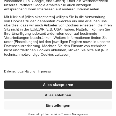
Bei Heilmitteln und häuslicher Krankenpflege beträgt die
Zuzahlung zehn Prozent der Kosten sowie zehn Euro je
Verordnung.
Um das Engagement der Versicherten für ihre eigene Gesundheit
zu stärken und die besondere Stellung der Familie zu unterstützen,
fallen
keine Zuzahlungen
an bei:
• Kindern und Jugendlichen bis zum vollendeten 18. Lebensjahr
mit Ausnahme der Fahrkosten
• Untersuchungen zur Vorsorge und Früherkennung, die von der
GKV getragen werden
• empfohlenen Schutzimpfungen
• Harn- und Blutteststreifen
Wir nutzen Trusted Shops als unabhängigen Dienstleister für die
Einholung von Bewertungen. Trusted Shops hat Maßnahmen
getroffen, um sicherzustellen, dass es sich um echte Bewertungen
handelt. Mehr Informationen findest du hier:
https://help.etrusted.com/hc/de/articles/4419944605341
Einige Bilder und Inhalte wurden unter Zuhilfenahme künstlicher
Intelligenz erstellt.