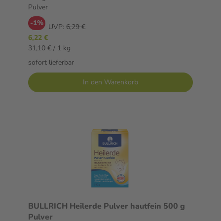
Pulver
-1%
UVP:
6,29 €
6,22 €
31,10 € / 1 kg
sofort lieferbar
In den Warenkorb
BULLRICH Heilerde Pulver hautfein 500 g
Pulver