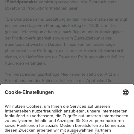
2
Biozidprodukte
vorsichtig verwenden. Vor Gebrauch stets
Etikett und Produktinformationen lesen.
3
Die Übergabe deiner Bestellung an den Paketdienstleister erfolgt
bei uns werktags von Montag bis Freitag bis 18:00 Uhr. Der
genaue Lieferzeitpunkt kann je nach Region und in Abhängigkeit
der Produktverfügbarkeit sowie vom Zustellzeitpunkt des
Spediteurs abweichen. Darüber hinaus können notwendige
pharmazeutische Prüfungen, die zu deiner Arzneimittelsicherheit
dienen, die Lieferfrist um die Dauer der Prüfungen einschließlich
Klärungen verlängern.
4
Für verschreibungspflichtige Medikamente stellt der Arzt ein
Rezept aus und der Patient erhält sie in der Apotheke. Die
gesetzliche Krankenversicherung übernimmt in der Regel die
Kosten dafür, der Versicherte trägt einen Teil davon als Zuzahlung
mit.
Grundsätzlich leisten Mitglieder Zuzahlungen in Höhe von zehn
Prozent des Abgabepreises,
mindestens
jedoch
fünf Euro
und
höchstens zehn Euro.
Es sind jedoch nie mehr als die
tatsächlichen Kosten der Leistung zu entrichten.
Diese Regeln gelten grundsätzlich auch für Online-Apotheken.