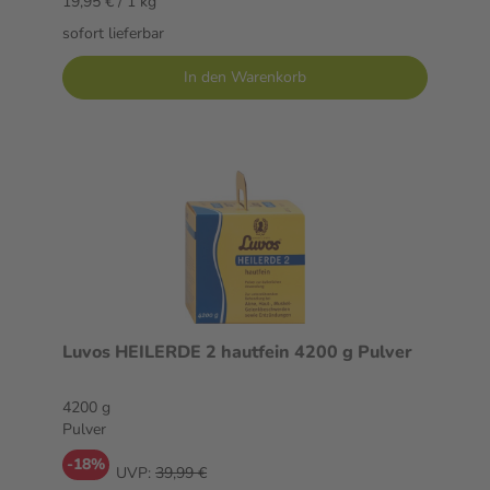
19,95 € / 1 kg
sofort lieferbar
In den Warenkorb
Luvos HEILERDE 2 hautfein 4200 g Pulver
4200 g
Pulver
-18%
UVP:
39,99 €