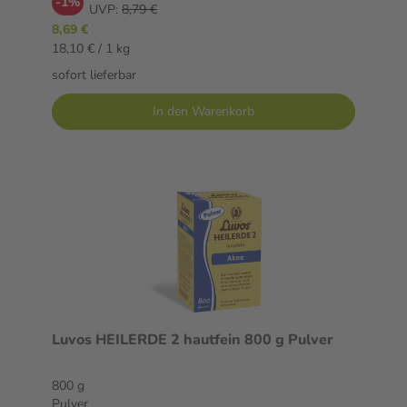
-1%
UVP:
8,79 €
8,69 €
18,10 € / 1 kg
sofort lieferbar
In den Warenkorb
Luvos HEILERDE 2 hautfein 800 g Pulver
800 g
Pulver