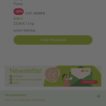
Pulver
-20%
UVP:
10,99 €
8,84 €
23,26 € / 1 kg
sofort lieferbar
In den Warenkorb
Versandarten
i.d.R. am nächsten Werktag