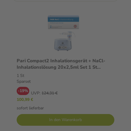
Pari Compact2 Inhalationsgerät + NaCl-
Inhalationslösung 20x2,5ml Set 1 St
Sparset
1 St
Sparset
-19%
UVP:
124,31 €
100,99 €
sofort lieferbar
In den Warenkorb