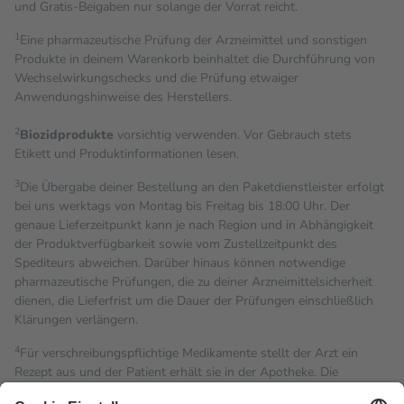
und Gratis-Beigaben nur solange der Vorrat reicht.
1
Eine pharmazeutische Prüfung der Arzneimittel und sonstigen
Produkte in deinem Warenkorb beinhaltet die Durchführung von
Wechselwirkungschecks und die Prüfung etwaiger
Anwendungshinweise des Herstellers.
2
Biozidprodukte
vorsichtig verwenden. Vor Gebrauch stets
Etikett und Produktinformationen lesen.
3
Die Übergabe deiner Bestellung an den Paketdienstleister erfolgt
bei uns werktags von Montag bis Freitag bis 18:00 Uhr. Der
genaue Lieferzeitpunkt kann je nach Region und in Abhängigkeit
der Produktverfügbarkeit sowie vom Zustellzeitpunkt des
Spediteurs abweichen. Darüber hinaus können notwendige
pharmazeutische Prüfungen, die zu deiner Arzneimittelsicherheit
dienen, die Lieferfrist um die Dauer der Prüfungen einschließlich
Klärungen verlängern.
4
Für verschreibungspflichtige Medikamente stellt der Arzt ein
Rezept aus und der Patient erhält sie in der Apotheke. Die
gesetzliche Krankenversicherung übernimmt in der Regel die