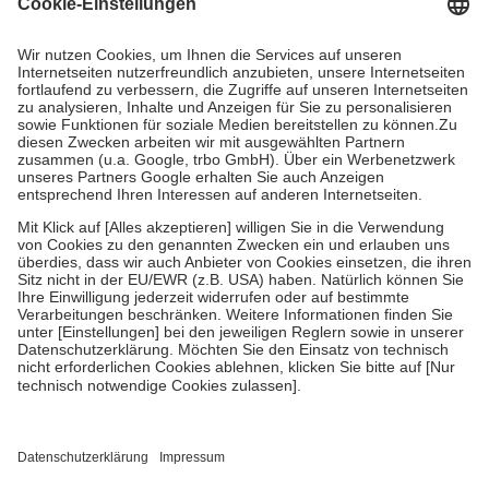
Kosten dafür, der Versicherte trägt einen Teil davon als Zuzahlung
mit.
Grundsätzlich leisten Mitglieder Zuzahlungen in Höhe von zehn
Prozent des Abgabepreises,
mindestens
jedoch
fünf Euro
und
höchstens zehn Euro.
Es sind jedoch nie mehr als die
tatsächlichen Kosten der Leistung zu entrichten.
Diese Regeln gelten grundsätzlich auch für Online-Apotheken.
Bei Heilmitteln und häuslicher Krankenpflege beträgt die
Zuzahlung zehn Prozent der Kosten sowie zehn Euro je
Verordnung.
Um das Engagement der Versicherten für ihre eigene Gesundheit
zu stärken und die besondere Stellung der Familie zu unterstützen,
fallen
keine Zuzahlungen
an bei:
• Kindern und Jugendlichen bis zum vollendeten 18. Lebensjahr
mit Ausnahme der Fahrkosten
• Untersuchungen zur Vorsorge und Früherkennung, die von der
GKV getragen werden
• empfohlenen Schutzimpfungen
• Harn- und Blutteststreifen
Wir nutzen Trusted Shops als unabhängigen Dienstleister für die
Einholung von Bewertungen. Trusted Shops hat Maßnahmen