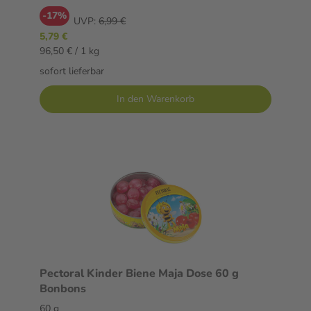
-17%
UVP:
6,99 €
5,79 €
96,50 € / 1 kg
sofort lieferbar
In den Warenkorb
Pectoral Kinder Biene Maja Dose 60 g
Bonbons
60 g