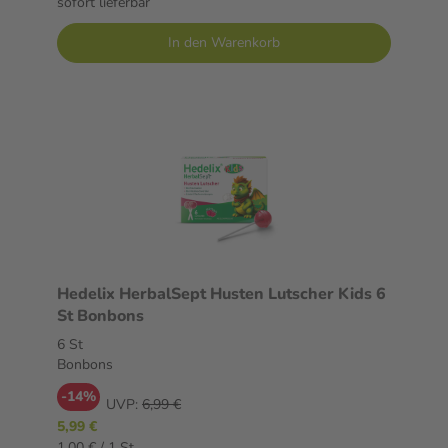
sofort lieferbar
In den Warenkorb
Hedelix HerbalSept Husten Lutscher Kids 6
St Bonbons
6 St
Bonbons
-14%
UVP:
6,99 €
5,99 €
1,00 € / 1 St