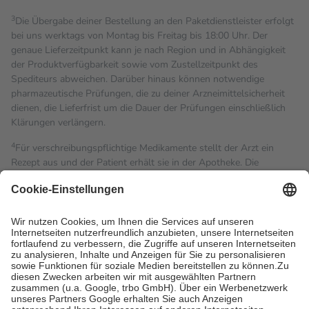
3
Die Übergabe deiner Bestellung an den Paketdienstleister erfolgt
bei uns werktags von Montag bis Freitag bis 18:00 Uhr. Der
genaue Lieferzeitpunkt kann je nach Region und in Abhängigkeit
der Produktverfügbarkeit sowie vom Zustellzeitpunkt des
Spediteurs abweichen. Darüber hinaus können notwendige
pharmazeutische Prüfungen, die zu deiner Arzneimittelsicherheit
dienen, die Lieferfrist um die Dauer der Prüfungen einschließlich
Klärungen verlängern.
4
Für verschreibungspflichtige Medikamente stellt der Arzt ein
Rezept aus und der Patient erhält sie in der Apotheke. Die
gesetzliche Krankenversicherung übernimmt in der Regel die
Kosten dafür, der Versicherte trägt einen Teil davon als Zuzahlung
mit.
Grundsätzlich leisten Mitglieder Zuzahlungen in Höhe von zehn
Prozent des Abgabepreises,
mindestens
jedoch
fünf Euro
und
höchstens zehn Euro.
Es sind jedoch nie mehr als die
tatsächlichen Kosten der Leistung zu entrichten.
Diese Regeln gelten grundsätzlich auch für Online-Apotheken.
Bei Heilmitteln und häuslicher Krankenpflege beträgt die
Zuzahlung zehn Prozent der Kosten sowie zehn Euro je