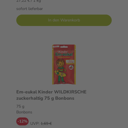
27,22 € / 1 kg
sofort lieferbar
In den Warenkorb
Em-eukal Kinder WILDKIRSCHE
zuckerhaltig 75 g Bonbons
75 g
Bonbons
-12%
UVP:
1,69 €