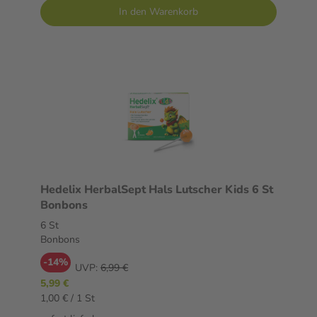
In den Warenkorb
Hedelix HerbalSept Hals Lutscher Kids 6 St
Bonbons
6 St
Bonbons
-14%
UVP:
6,99 €
5,99 €
1,00 € / 1 St