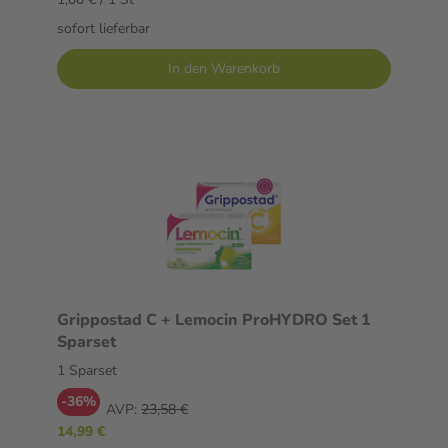
sofort lieferbar
In den Warenkorb
Grippostad C + Lemocin ProHYDRO Set 1
Sparset
1 Sparset
-36%
AVP:
23,58 €
14,99 €