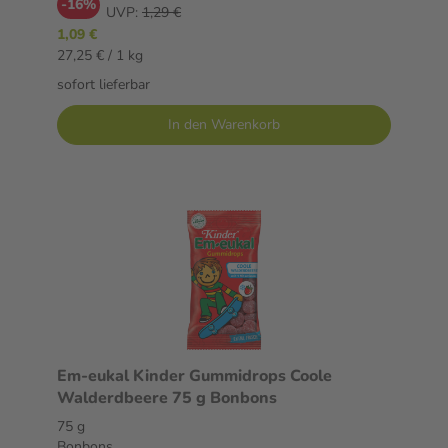
-16%
UVP:
1,29 €
1,09 €
27,25 € / 1 kg
sofort lieferbar
In den Warenkorb
Em-eukal Kinder Gummidrops Coole
Walderdbeere 75 g Bonbons
75 g
Bonbons