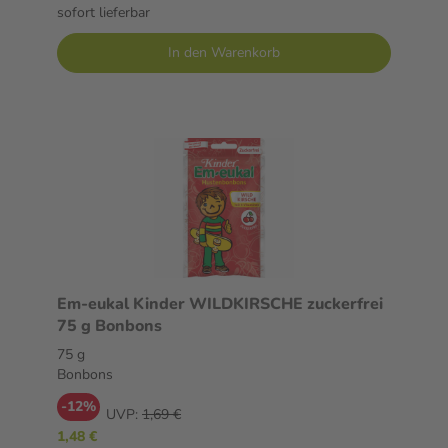
sofort lieferbar
In den Warenkorb
Em-eukal Kinder WILDKIRSCHE zuckerfrei
75 g Bonbons
75 g
Bonbons
-12%
UVP:
1,69 €
1,48 €