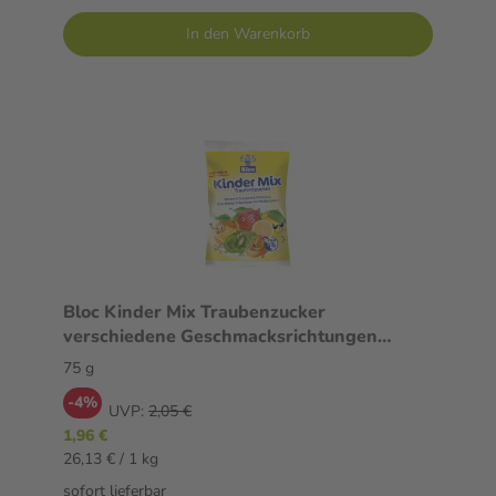
In den Warenkorb
Bloc Kinder Mix Traubenzucker
verschiedene Geschmacksrichtungen
Beutel 75 g
75 g
-4%
UVP:
2,05 €
1,96 €
26,13 € / 1 kg
sofort lieferbar