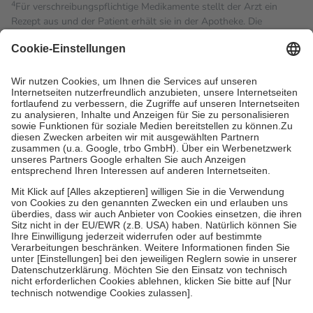
4
Für verschreibungspflichtige Medikamente stellt der Arzt ein
Rezept aus und der Patient erhält sie in der Apotheke. Die
gesetzliche Krankenversicherung übernimmt in der Regel die
Kosten dafür, der Versicherte trägt einen Teil davon als Zuzahlung
mit.
Grundsätzlich leisten Mitglieder Zuzahlungen in Höhe von zehn
Prozent des Abgabepreises,
mindestens
jedoch
fünf Euro
und
höchstens zehn Euro.
Es sind jedoch nie mehr als die
tatsächlichen Kosten der Leistung zu entrichten.
Diese Regeln gelten grundsätzlich auch für Online-Apotheken.
Bei Heilmitteln und häuslicher Krankenpflege beträgt die
Zuzahlung zehn Prozent der Kosten sowie zehn Euro je
Verordnung.
Um das Engagement der Versicherten für ihre eigene Gesundheit
zu stärken und die besondere Stellung der Familie zu unterstützen,
fallen
keine Zuzahlungen
an bei:
• Kindern und Jugendlichen bis zum vollendeten 18. Lebensjahr
mit Ausnahme der Fahrkosten
• Untersuchungen zur Vorsorge und Früherkennung, die von der
GKV getragen werden
• empfohlenen Schutzimpfungen