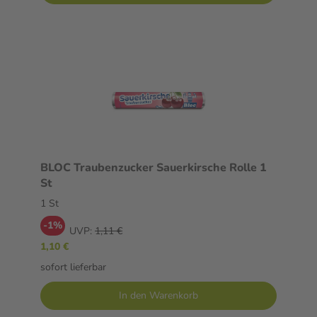
BLOC Traubenzucker Sauerkirsche Rolle 1
St
1 St
-1%
UVP:
1,11 €
1,10 €
sofort lieferbar
In den Warenkorb