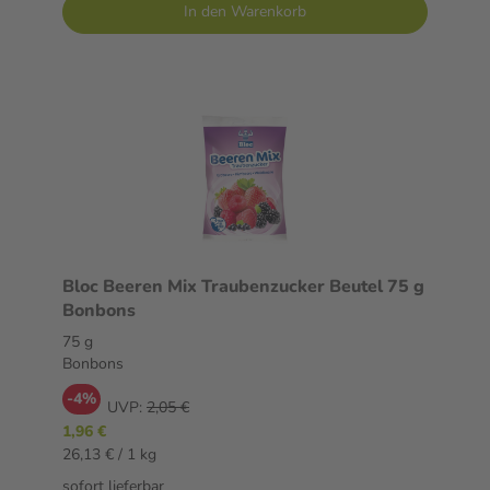
In den Warenkorb
Bloc Beeren Mix Traubenzucker Beutel 75 g
Bonbons
75 g
Bonbons
-4%
UVP:
2,05 €
1,96 €
26,13 € / 1 kg
sofort lieferbar