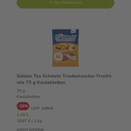
In den Warenkorb
Soldan Tex Schmelz Traubenzucker Frucht-
mix 75 g Kautabletten
75 g
Kautabletten
-25%
UVP:
1,99 €
1,49 €
19,87 € / 1 kg
sofort lieferbar