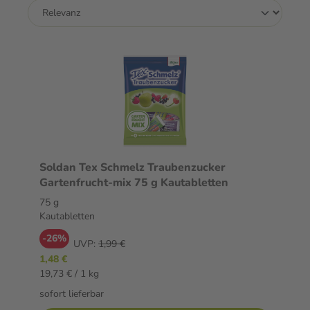
Soldan Tex Schmelz Traubenzucker
Gartenfrucht-mix 75 g Kautabletten
75 g
Kautabletten
-26%
UVP:
1,99 €
1,48 €
19,73 € / 1 kg
sofort lieferbar