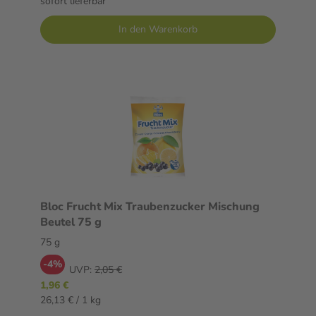
sofort lieferbar
In den Warenkorb
Bloc Frucht Mix Traubenzucker Mischung
Beutel 75 g
75 g
-4%
UVP:
2,05 €
1,96 €
26,13 € / 1 kg