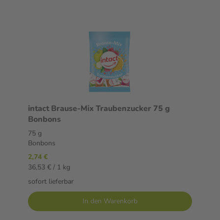
intact Brause-Mix Traubenzucker 75 g
Bonbons
75 g
Bonbons
2,74 €
36,53 € / 1 kg
sofort lieferbar
In den Warenkorb