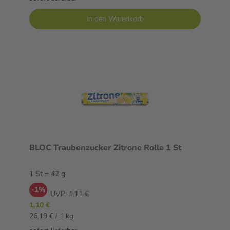
In den Warenkorb
BLOC Traubenzucker Zitrone Rolle 1 St
1 St = 42 g
-1%
UVP:
1,11 €
1,10 €
26,19 € / 1 kg