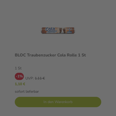
BLOC Traubenzucker Cola Rolle 1 St
1 St
-1%
UVP:
1,11 €
1,10 €
sofort lieferbar
In den Warenkorb