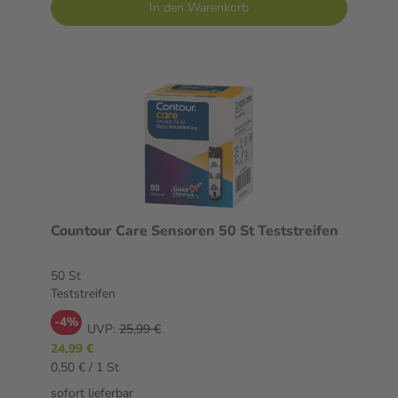
In den Warenkorb
Countour Care Sensoren 50 St Teststreifen
50 St
Teststreifen
-4%
UVP:
25,99 €
24,99 €
0,50 € / 1 St
sofort lieferbar