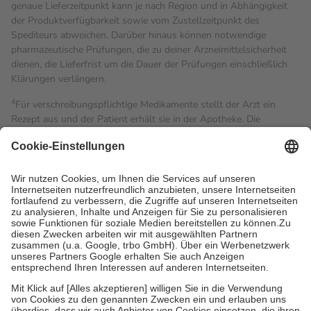
genaue Lieferzeitpunkt kann je nach Region und in Abhängigkeit
der Produktverfügbarkeit sowie vom Zustellzeitpunkt des
Spediteurs abweichen. Darüber hinaus können notwendige
pharmazeutische Prüfungen, die zu deiner Arzneimittelsicherheit
dienen, die Lieferfrist um die Dauer der Prüfungen einschließlich
Klärungen verlängern.
4
Für verschreibungspflichtige Medikamente stellt der Arzt ein
Rezept aus und der Patient erhält sie in der Apotheke. Die
gesetzliche Krankenversicherung übernimmt in der Regel die
Kosten dafür, der Versicherte trägt einen Teil davon als Zuzahlung
mit.
Grundsätzlich leisten Mitglieder Zuzahlungen in Höhe von zehn
Prozent des Abgabepreises,
mindestens
jedoch
fünf Euro
und
höchstens zehn Euro.
Es sind jedoch nie mehr als die
tatsächlichen Kosten der Leistung zu entrichten.
Diese Regeln gelten grundsätzlich auch für Online-Apotheken.
Bei Heilmitteln und häuslicher Krankenpflege beträgt die
Zuzahlung zehn Prozent der Kosten sowie zehn Euro je
Verordnung.
Um das Engagement der Versicherten für ihre eigene Gesundheit
zu stärken und die besondere Stellung der Familie zu unterstützen,