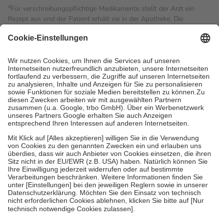
4
Für verschreibungspflichtige Medikamente stellt der Arzt ein
Rezept aus und der Patient erhält sie in der Apotheke. Die
gesetzliche Krankenversicherung übernimmt in der Regel die
Kosten dafür, der Versicherte trägt einen Teil davon als Zuzahlung
mit.
Grundsätzlich leisten Mitglieder Zuzahlungen in Höhe von zehn
Prozent des Abgabepreises,
mindestens
jedoch
fünf Euro
und
höchstens zehn Euro.
Es sind jedoch nie mehr als die
tatsächlichen Kosten der Leistung zu entrichten.
Diese Regeln gelten grundsätzlich auch für Online-Apotheken.
Bei Heilmitteln und häuslicher Krankenpflege beträgt die
Zuzahlung zehn Prozent der Kosten sowie zehn Euro je
Verordnung.
Um das Engagement der Versicherten für ihre eigene Gesundheit
zu stärken und die besondere Stellung der Familie zu unterstützen,
fallen
keine Zuzahlungen
an bei:
• Kindern und Jugendlichen bis zum vollendeten 18. Lebensjahr
mit Ausnahme der Fahrkosten
• Untersuchungen zur Vorsorge und Früherkennung, die von der
GKV getragen werden
• empfohlenen Schutzimpfungen