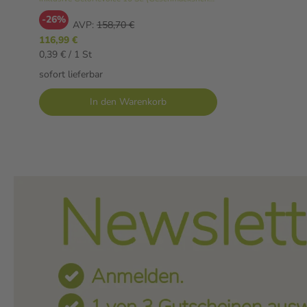
-26%
AVP:
158,70 €
116,99 €
0,39 € / 1 St
sofort lieferbar
In den Warenkorb