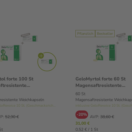
Pflanzlich
Bestseller
forte 100 St
GeloMyrtol forte 60 St
tresistente
Magensaftresistente
pseln
Weichkapseln
60 St
resistente Weichkapseln
Magensaftresistente Weichkap
inklusive GeloRevoice 10 St. (Geschmacksrichtung variiert)
-20%
P:
52,90 €
AVP:
38,60 €
31,00 €
St
0,52 € / 1 St