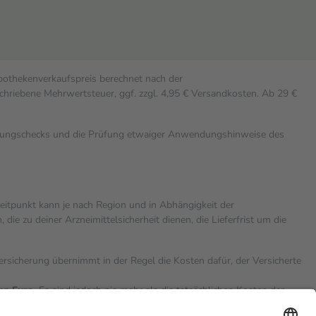
Apothekenverkaufspreis berechnet nach der
chriebene Mehrwertsteuer, ggf. zzgl. 4,95 € Versandkosten. Ab 29 €
rkungschecks und die Prüfung etwaiger Anwendungshinweise des
zeitpunkt kann je nach Region und in Abhängigkeit der
 zu deiner Arzneimittelsicherheit dienen, die Lieferfrist um die
versicherung übernimmt in der Regel die Kosten dafür, der Versicherte
hn Euro.
Es sind jedoch nie mehr als die tatsächlichen Kosten der