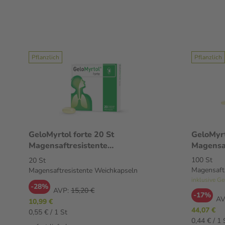
Pflanzlich
Pflanzlich
GeloMyrtol forte 20 St
GeloMyrtol 
Magensaftresistente
Magensaf
Weichkapseln
Weichka
100 St
20 St
Magensaft
Magensaftresistente Weichkapseln
-28%
AVP:
15,20 €
-17%
AV
10,99 €
44,07 €
0,55 € / 1 St
0,44 € / 1 