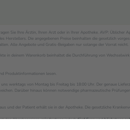
gen Sie Ihre Ärztin, Ihren Arzt oder in Ihrer Apotheke. AVP: Üblicher 
s Herstellers. Die angegebenen Preise beinhalten die gesetzlich vorges
alten. Alle Angebote und Gratis-Beigaben nur solange der Vorrat reicht.
dukte in deinem Warenkorb beinhaltet die Durchführung von Wechselwi
und Produktinformationen lesen.
i uns werktags von Montag bis Freitag bis 18:00 Uhr. Der genaue Liefer
ichen. Darüber hinaus können notwendige pharmazeutische Prüfungen, die
aus und der Patient erhält sie in der Apotheke. Die gesetzliche Kranken
ent des Abgabepreises,
mindestens
jedoch
fünf Euro
und
höchstens ze