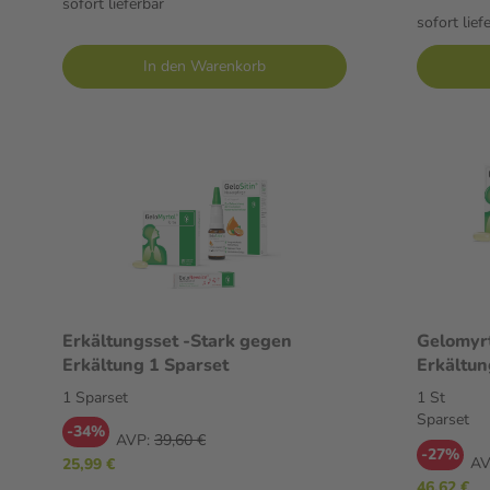
sofort lieferbar
sofort lief
In den Warenkorb
Erkältungsset -Stark gegen
Gelomyrt
Erkältung 1 Sparset
1 Sparset
1 St
Sparset
-34%
AVP:
39,60 €
-27%
AV
25,99 €
46,62 €