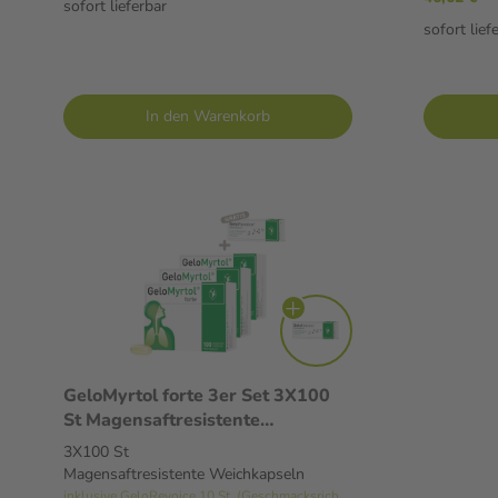
sofort lieferbar
sofort lief
In den Warenkorb
GeloMyrtol forte 3er Set 3X100
St Magensaftresistente
Weichkapseln
3X100 St
Magensaftresistente Weichkapseln
inklusive GeloRevoice 10 St. (Geschmacksrichtung variiert)