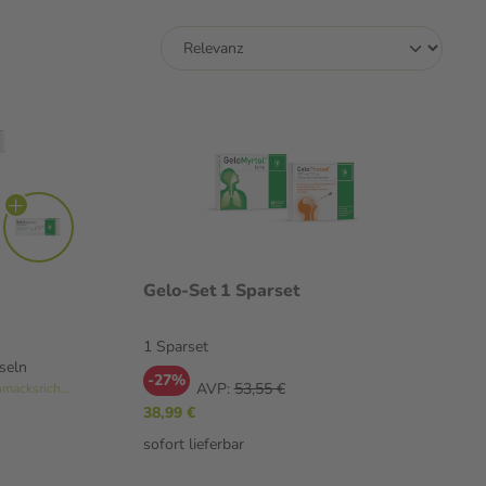
Gelo-Set 1 Sparset
1 Sparset
seln
-27%
AVP:
53,55 €
inklusive GeloRevoice 10 St. (Geschmacksrichtung variiert)
38,99 €
sofort lieferbar