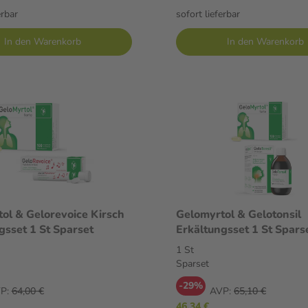
erbar
sofort lieferbar
In den Warenkorb
In den Warenkorb
ol & Gelorevoice Kirsch
Gelomyrtol & Gelotonsil
Erkältungsset 1 St Sparset
Erkältungsset 1 St Spars
1 St
Sparset
-29%
P:
64,00 €
AVP:
65,10 €
46,34 €