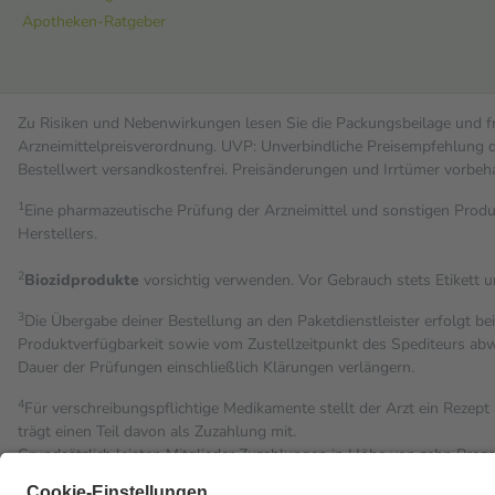
Apotheken-Ratgeber
Zu Risiken und Nebenwirkungen lesen Sie die Packungsbeilage und fra
Arzneimittelpreisverordnung. UVP: Unverbindliche Preisempfehlung de
Bestell­wert versand­kosten­frei. Preisänderungen und Irrtümer vorbeh
1
Eine pharmazeutische Prüfung der Arzneimittel und sonstigen Pro
Herstellers.
2
Biozidprodukte
vorsichtig verwenden. Vor Gebrauch stets Etikett 
3
Die Übergabe deiner Bestellung an den Paketdienstleister erfolgt be
Produktverfügbarkeit sowie vom Zustellzeitpunkt des Spediteurs abwe
Dauer der Prüfungen einschließlich Klärungen verlängern.
4
Für verschreibungspflichtige Medikamente stellt der Arzt ein Rezept 
trägt einen Teil davon als Zuzahlung mit.
Grundsätzlich leisten Mitglieder Zuzahlungen in Höhe von zehn Proz
Leistung zu entrichten.