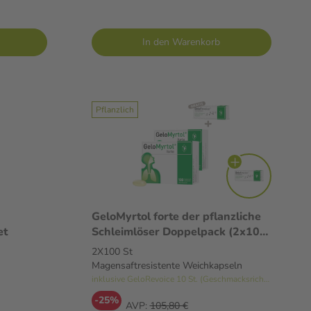
In den Warenkorb
Pflanzlich
GeloMyrtol forte der pflanzliche
et
Schleimlöser Doppelpack (2x100
St.) 2X100 St
2X100 St
Magensaftresistente
Magensaftresistente Weichkapseln
Weichkapseln
inklusive GeloRevoice 10 St. (Geschmacksrichtung variiert)
-25%
AVP:
105,80 €